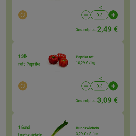
kg
Auswahl ändern
Artikelanzahl verringer
Artikelanz
2,49 €
Gesamtpreis:
1 Stk
Paprika rot
rote Paprika
10,29 € /
kg
kg
Auswahl ändern
Artikelanzahl verringer
Artikelanz
3,09 €
Gesamtpreis:
1 Bund
Bundzwiebeln
Lauchzwiebeln
3,29 € /
Stück