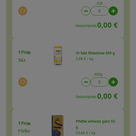
0,5l
Auswahl ändern
Artikelanzahl verringer
Artikelanz
0,00 €
Gesamtpreis:
1 Prise
Ur Salz Streudose 400 g
Salz
5,98 € /
kg
400g
Auswahl ändern
Artikelanzahl verringer
Artikelanz
0,00 €
Gesamtpreis:
Pfeffer schwarz ganz 55
1 Prise
g
Pfeffer
63,46 € /
kg