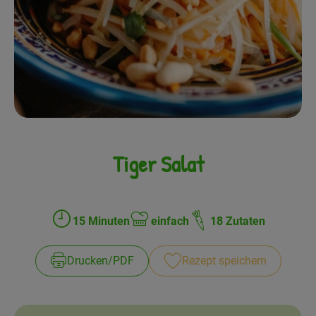
Frisches
Angebote
Haltbares
Getränke
Naturkosmetik
Tiger Salat
Drogerie
15 Minuten
einfach
18 Zutaten
Gratis Ökokiste im Wert von 25 Euro
Zubreitungszeit:
Schwierigkeit:
Veranstaltungen
Drucken​/​PDF
Rezept speichern
Kundenbrief