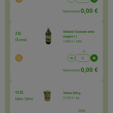
Auswahl ändern
Artikelanzahl verringe
Artikelanz
0,00 €
Gesamtpreis:
Olivenöl Tunesien extra
2 EL
vergine 1 l
Olivenöl
14,89 € /
Liter
1l
Auswahl ändern
Artikelanzahl verringer
Artikelanz
0,00 €
Gesamtpreis:
1.5 EL
Tahina 200 g
helles Tahini
31,95 € /
kg
200g