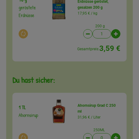
Erdnüsse geröstet,
geröstete
gesalzen 200 g
17,95 € /
kg
Erdnüsse
200 g
Auswahl ändern
Artikelanzahl verringer
Artikelanz
3,59 €
Gesamtpreis:
Du hast sicher:
Ahornsirup Grad C 250
1 TL
ml
Ahornsirup
31,96 € /
Liter
250ML