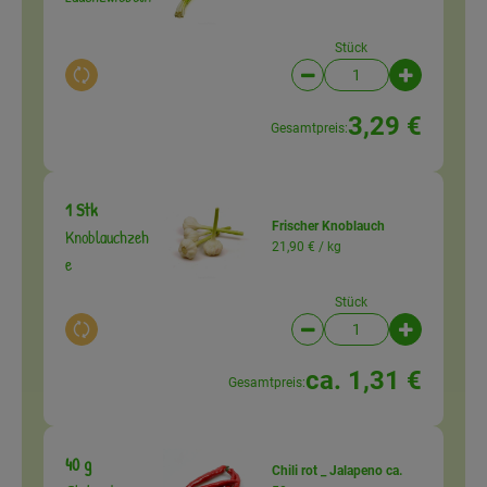
Stück
Auswahl ändern
Artikelanzahl verringer
Artikelanz
3,29 €
Gesamtpreis:
1 Stk
Frischer Knoblauch
Knoblauchzeh
21,90 € /
kg
e
Stück
Auswahl ändern
Artikelanzahl verringer
Artikelanz
ca. 1,31 €
Gesamtpreis:
40 g
Chili rot _ Jalapeno ca.