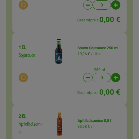
Auswahl ändern
Artikelanzahl verringer
Artikelanz
0,00 €
Gesamtpreis:
1 EL
Shoyu Sojasauce 250 ml
Sojasauce
19,96 € /
Liter
250ml
Auswahl ändern
Artikelanzahl verringer
Artikelanz
0,00 €
Gesamtpreis:
2 EL
Apfelbalsamico 0,5 l
Apfelbalsami
33,98 € /
l
co