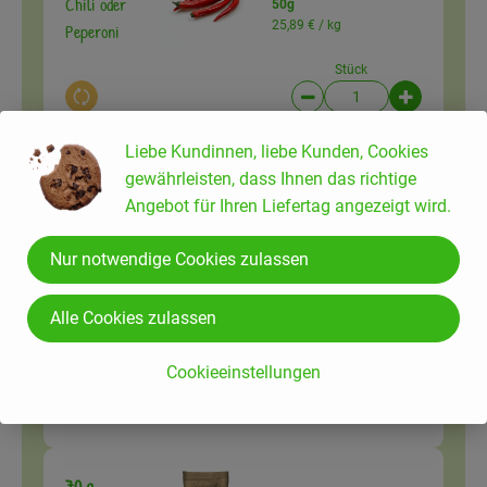
Chili oder
50g
25,89 € /
kg
Peperoni
Stück
Auswahl ändern
Artikelanzahl verringer
Artikelanz
ca. 1,29 €
Liebe Kundinnen, liebe Kunden, Cookies
Gesamtpreis:
gewährleisten, dass Ihnen das richtige
Angebot für Ihren Liefertag angezeigt wird.
1 Bund
Koriander Bund
Nur notwendige Cookies zulassen
Koriander
2,89 € /
Stück
Alle Cookies zulassen
Stück
Auswahl ändern
Artikelanzahl verringer
Artikelanz
Cookieeinstellungen
2,89 €
Gesamtpreis:
70 g