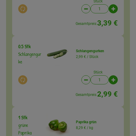
Stück
Auswahl ändern
Artikelanzahl verringer
Artikelanz
3,39 €
Gesamtpreis:
0.5 Stk
Schlangengurken
Schlangengur
2,99 € /
Stück
ke
Stück
Auswahl ändern
Artikelanzahl verringer
Artikelanz
2,99 €
Gesamtpreis:
1 Stk
Paprika grün
grüne
8,29 € /
kg
Paprika