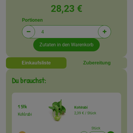
Amperhof-Blog
28,23 €
Entdecken
Portionen
Über uns
Portionen verringern (aktuell 4 Portionen ausgewä
Portionen erh
Zutaten in den Warenkorb
Einkaufsliste
Zubereitung
Du brauchst:
1 Stk
Kohlrabi
Kohlrabi
2,39 € /
Stück
Stück