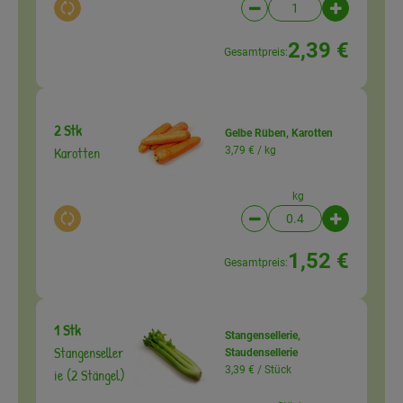
Auswahl ändern
Artikelanzahl verringer
Artikelanz
2,39 €
Gesamtpreis:
2 Stk
Gelbe Rüben, Karotten
Karotten
3,79 € /
kg
kg
Auswahl ändern
Artikelanzahl verringer
Artikelanz
1,52 €
Gesamtpreis:
1 Stk
Stangensellerie,
Stangenseller
Staudensellerie
3,39 € /
Stück
ie (2 Stängel)