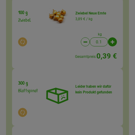
100 g
Zwiebel Neue Ernte
Zwiebel
3,89 € /
kg
kg
Auswahl ändern
Artikelanzahl verringer
Artikelanz
0,39 €
Gesamtpreis:
300 g
Leider haben wir dafür
Blattspinat
kein Produkt gefunden
Auswahl ändern