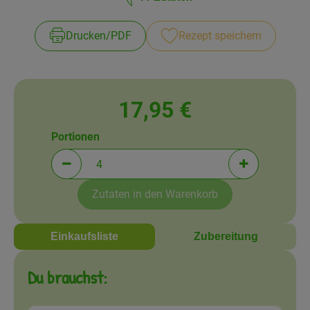
Amperhof-Blog
Entdecken
Drucken​/​PDF
Rezept speichern
Über uns
17,95 €
Portionen
Portionen verringern (aktuell 4 Portionen ausgewä
Portionen erh
Zutaten in den Warenkorb
Einkaufsliste
Zubereitung
Du brauchst: