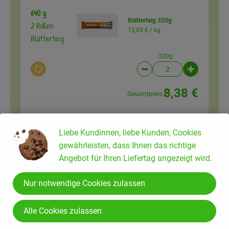
640 g
Blätterteig 320g
2 Rollen
13,09 € /
kg
Blätterteig
320g
Auswahl ändern
Artikelanzahl verringer
Artikelanz
8,38 €
Gesamtpreis:
Liebe Kundinnen, liebe Kunden, Cookies
Du hast sicher:
gewährleisten, dass Ihnen das richtige
Angebot für Ihren Liefertag angezeigt wird.
Nur notwendige Cookies zulassen
1 Prise
Muskatnuss ganz 25 g
Muskatnuss
167,60 € /
kg
Alle Cookies zulassen
25g