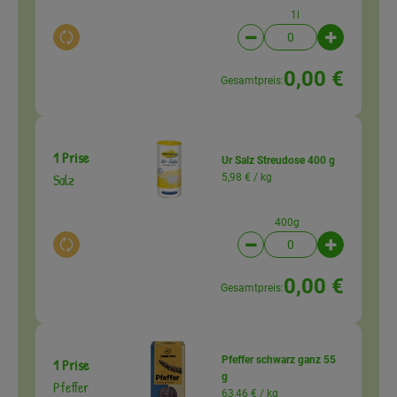
1l
Auswahl ändern
Artikelanzahl verringer
Artikelanz
0,00 €
Gesamtpreis:
1 Prise
Ur Salz Streudose 400 g
Salz
5,98 € /
kg
400g
Auswahl ändern
Artikelanzahl verringer
Artikelanz
0,00 €
Gesamtpreis:
Pfeffer schwarz ganz 55
1 Prise
g
Pfeffer
63,46 € /
kg