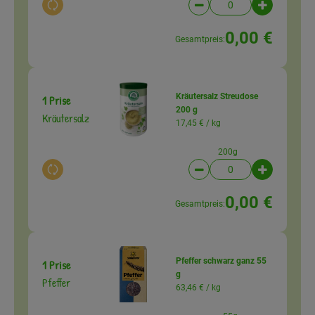
Auswahl ändern
Artikelanzahl verringer
Artikelanz
0,00 €
Gesamtpreis:
Kräutersalz Streudose
1 Prise
200 g
Kräutersalz
17,45 € /
kg
200g
Auswahl ändern
Artikelanzahl verringer
Artikelanz
0,00 €
Gesamtpreis:
Pfeffer schwarz ganz 55
1 Prise
g
Pfeffer
63,46 € /
kg