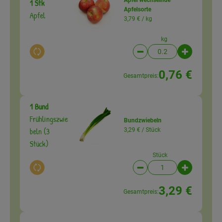
1 Stk
Apfelsorte
Apfel
3,79 € /
kg
kg
Auswahl ändern
Artikelanzahl verringer
Artikelanz
0,76 €
Gesamtpreis:
1 Bund
Frühlingszwie
Bundzwiebeln
beln (3
3,29 € /
Stück
Stück)
Stück
Auswahl ändern
Artikelanzahl verringer
Artikelanz
3,29 €
Gesamtpreis: