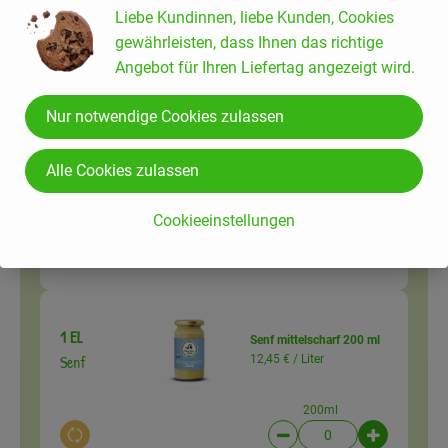
Du hast sicher:
Liebe Kundinnen, liebe Kunden, Cookies
gewährleisten, dass Ihnen das richtige
Angebot für Ihren Liefertag angezeigt wird.
1 EL
Zitronen
Nur notwendige Cookies zulassen
Zitronensaft
7,49 € /
kg
Alle Cookies zulassen
Stück
Auswahl ändern
Artikelanzahl verringer
Artikelanz
Cookieeinstellungen
ca. 0,00 €
Gesamtpreis:
1 EL
Senf mittelscharf 200 ml
Senf
12,45 € /
Liter
200ml
Auswahl ändern
Artikelanzahl verringer
Artikelanz