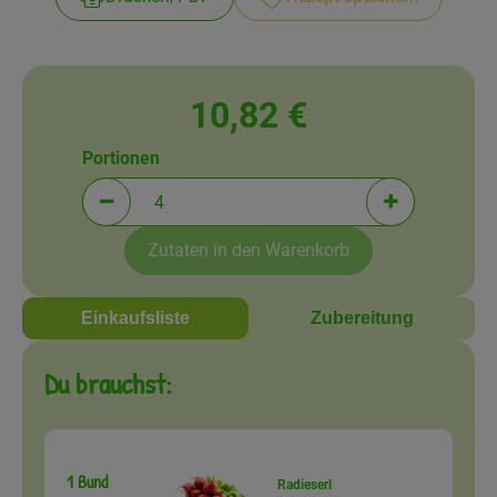
Amperhof-Blog
Entdecken
Über uns
10,82 €
Portionen
Portionen verringern (aktuell 4 Portionen ausgewä
Portionen erh
Zutaten in den Warenkorb
Einkaufsliste
Zubereitung
Du brauchst:
1 Bund
Radieserl