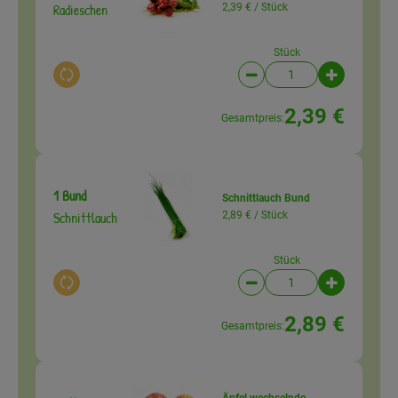
Radieschen
2,39 € /
Stück
Stück
Auswahl ändern
Artikelanzahl verringer
Artikelanz
2,39 €
Gesamtpreis:
1 Bund
Schnittlauch Bund
Schnittlauch
2,89 € /
Stück
Stück
Auswahl ändern
Artikelanzahl verringer
Artikelanz
2,89 €
Gesamtpreis:
Äpfel wechselnde