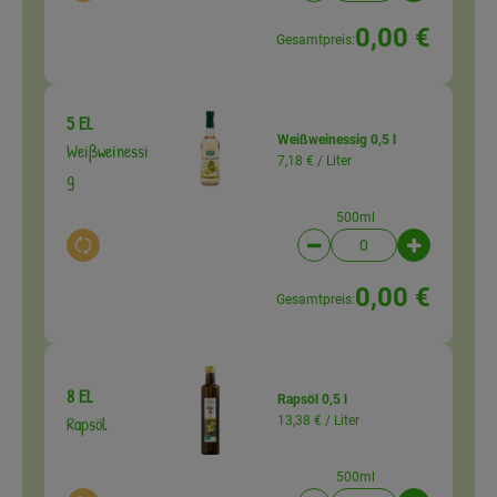
0,00 €
Gesamtpreis:
5 EL
Weißweinessig 0,5 l
Weißweinessi
7,18 € /
Liter
g
500ml
Auswahl ändern
Artikelanzahl verringer
Artikelanz
0,00 €
Gesamtpreis:
8 EL
Rapsöl 0,5 l
Rapsöl
13,38 € /
Liter
500ml