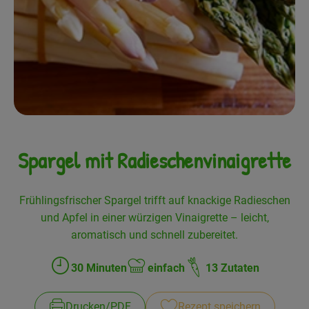
Frisches
Angebote
Haltbares
Getränke
Naturkosmetik
Spargel mit Radieschenvinaigrette
Drogerie
Frühlingsfrischer Spargel trifft auf knackige Radieschen
und Apfel in einer würzigen Vinaigrette – leicht,
Gratis Ökokiste im Wert von 25 Euro
aromatisch und schnell zubereitet.
Veranstaltungen
30 Minuten
einfach
13 Zutaten
Zubreitungszeit:
Schwierigkeit:
Kundenbrief
Drucken​/​PDF
Rezept speichern