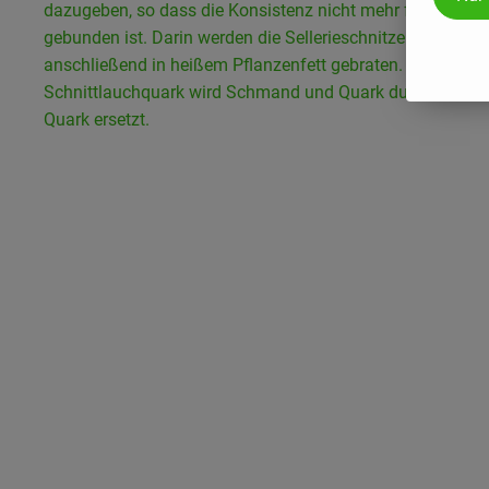
dazugeben, so dass die Konsistenz nicht mehr flüssig, so
gebunden ist. Darin werden die Sellerieschnitzel getaucht
anschließend in heißem Pflanzenfett gebraten. Für den
Schnittlauchquark wird Schmand und Quark durch vegan
Quark ersetzt.