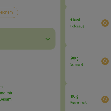
eichern
1 Bund
Aus
Petersilie
200 g
Aus
Schmand
en
und mit
100 g
d Sesam
Aus
Paniermehl