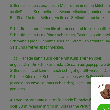
Selleriescheiben zunächst in Mehl, dann in der Ei-Milch u
schließlich in Semmelbrösel-Sesam-Mischung panieren un
Bratöl auf beiden Seiten jeweils ca. 3 Minuten ausbacken.
Schnittlauch und Petersilie abbrausen und trockenschütte
Schnittlauch in feine Ringe schneiden, Petersilie klein hac
Schmand, Quark, Schnittlauch und Petersilie verrühren un
Salz und Pfeffer abschmecken.
Tipp: Panade kann auch gerne mit Kürbiskernen oder
ungesüßten Dinkelflakes anstatt Sesam aufgepeppt werd
Sellerieschnitzel können auch sehr gut gefüllt werden: Da
Scheibe Käse oder Schinken zwischen zwei Sellerieschei
(diese dann etwas dünner schneiden) legen und so gefüllt
panieren.
Als vegane Variante gibt es folgende Panade: 60 ml Soja
oder 80 ml Wasser mit 40 ml Sojasahne verrühren und 30
Nur