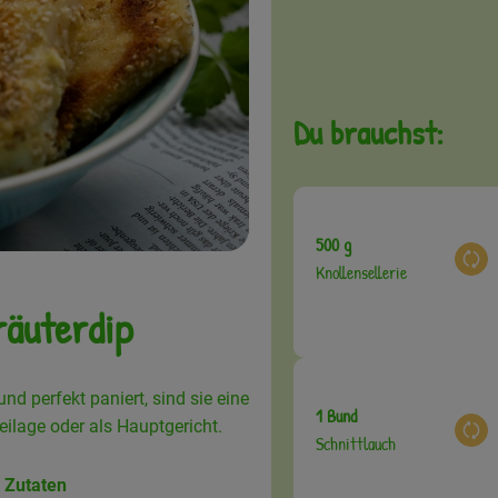
Du brauchst:
500 g
Aus
Knollensellerie
räuterdip
nd perfekt paniert, sind sie eine
1 Bund
Beilage oder als Hauptgericht.
Aus
Schnittlauch
 Zutaten