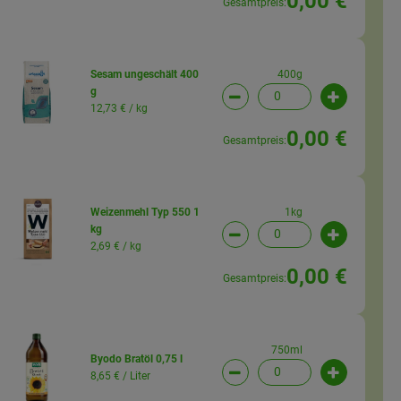
0,00 €
Gesamtpreis:
400g
Sesam ungeschält 400
g
wahl ändern
Artikelanzahl verringern (
Artikelanz
12,73 € /
kg
0,00 €
Gesamtpreis:
1kg
Weizenmehl Typ 550 1
kg
wahl ändern
Artikelanzahl verringern (
Artikelanz
2,69 € /
kg
0,00 €
Gesamtpreis:
750ml
Byodo Bratöl 0,75 l
8,65 € /
Liter
wahl ändern
Artikelanzahl verringern 
Artikelanz