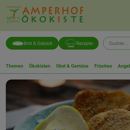
Brot & Gebäck
Rezepte
Themen
Ökokisten
Obst & Gemüse
Frisches
Ange