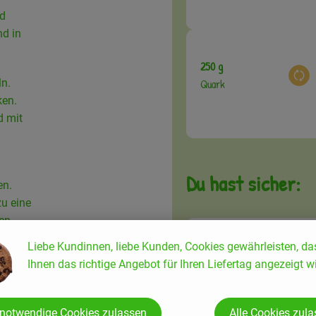
nd
d in
250 g
Aus
ln.
Quark
ken.
d mit
Du hast sicher:
en.
zu eine
ben
Liebe Kundinnen, liebe Kunden, Cookies gewährleisten, da
60 ml
Ihnen das richtige Angebot für Ihren Liefertag angezeigt wi
Aus
Sojamilch
milch
 g Mehl
 notwendige Cookies zulassen
Alle Cookies zul