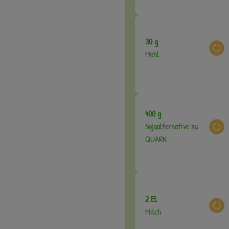
30 g
Aus
Mehl
400 g
Sojaalternative zu
Aus
QUARK
2 EL
Aus
Milch