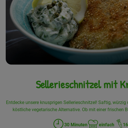
Sellerieschnitzel mit K
Entdecke unsere knusprigen Sellerieschnitzel! Saftig, würzig u
köstliche vegetarische Alternative. Ob mit einer frischen 
30 Minuten
einfach
16
Zubreitungszeit:
Schwierigkeit: