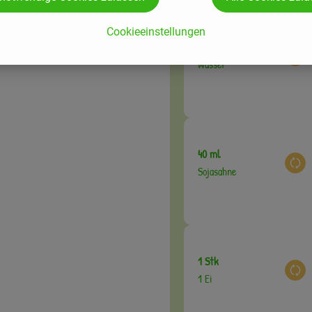
ndern
 und
Cookieeinstellungen
80 ml
en
Aus
Wasser
40 ml
Aus
Sojasahne
1 Stk
Aus
1 Ei