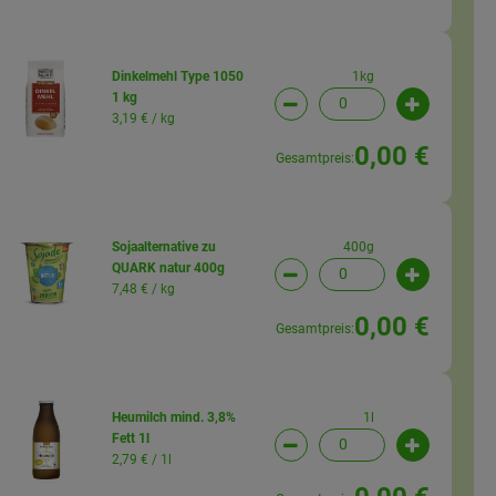
1kg
Dinkelmehl Type 1050
1 kg
wahl ändern
Artikelanzahl verringern (
Artikelanz
3,19 € /
kg
0,00 €
Gesamtpreis:
400g
Sojaalternative zu
QUARK natur 400g
wahl ändern
Artikelanzahl verringern (
Artikelanz
7,48 € /
kg
0,00 €
Gesamtpreis:
1l
Heumilch mind. 3,8%
Fett 1l
wahl ändern
Artikelanzahl verringern (
Artikelanz
2,79 € /
1l