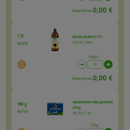
0,00 €
Gesamtpreis:
1 TL
Byodo Bratöl 0,75 l
Bratöl
8,65 € /
Liter
750ml
Auswahl ändern
Artikelanzahl verringer
Artikelanz
0,00 €
Gesamtpreis:
Alpenbutter mild gesäuert
100 g
250g
Butter
16,76 € /
kg
250g