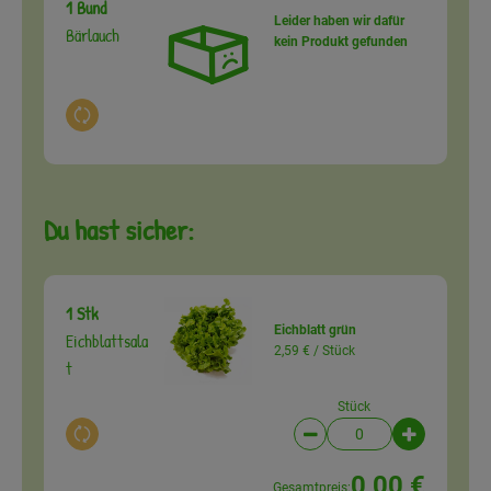
1 Bund
Leider haben wir dafür
Bärlauch
kein Produkt gefunden
Auswahl ändern
Du hast sicher:
1 Stk
Eichblatt grün
Eichblattsala
2,59 € /
Stück
t
Stück
Auswahl ändern
Artikelanzahl verringer
Artikelanz
0,00 €
Gesamtpreis: