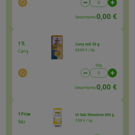
Auswahl ändern
Artikelanzahl verringer
Artikelanz
0,00 €
Gesamtpreis:
1 TL
Curry süß 50 g
Curry
69,80 € /
kg
50g
Auswahl ändern
Artikelanzahl verringer
Artikelanz
0,00 €
Gesamtpreis:
1 Prise
Ur Salz Streudose 400 g
Salz
5,98 € /
kg