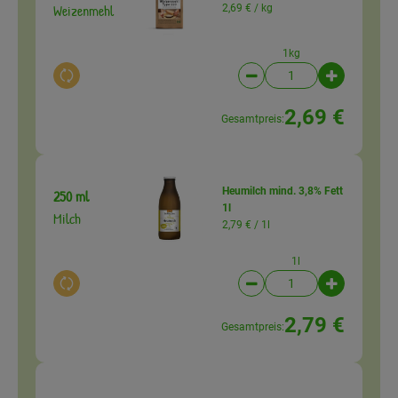
Weizenmehl
2,69 € /
kg
1kg
Auswahl ändern
Artikelanzahl verringer
Artikelanz
2,69 €
Gesamtpreis:
Heumilch mind. 3,8% Fett
250 ml
1l
Milch
2,79 € /
1l
1l
Auswahl ändern
Artikelanzahl verringer
Artikelanz
2,79 €
Gesamtpreis: