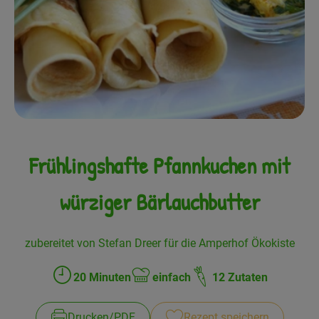
Frisches
Angebote
Haltbares
Getränke
Naturkosmetik
Frühlingshafte Pfannkuchen mit
Drogerie
würziger Bärlauchbutter
Gratis Ökokiste im Wert von 25 Euro
zubereitet von Stefan Dreer für die Amperhof Ökokiste
Veranstaltungen
20 Minuten
einfach
12 Zutaten
Zubreitungszeit:
Schwierigkeit:
Kundenbrief
Drucken​/​PDF
Rezept speichern