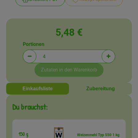
Amperhof-Blog
Entdecken
Über uns
5,48 €
Portionen
Portionen verringern (aktuell 4 Portionen ausgewä
Portionen erh
Zutaten in den Warenkorb
Einkaufsliste
Zubereitung
Du brauchst:
150 g
Weizenmehl Typ 550 1 kg