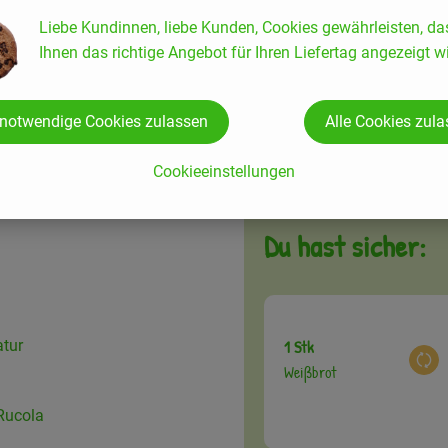
eichern
Liebe Kundinnen, liebe Kunden, Cookies gewährleisten, da
Ihnen das richtige Angebot für Ihren Liefertag angezeigt wi
2 EL
Aus
Pinienkerne
 notwendige Cookies zulassen
Alle Cookies zul
Cookieeinstellungen
Du hast sicher:
1 Stk
atur
Aus
Weißbrot
 Rucola