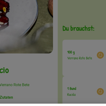
Du brauchst:
100 g
Aus
Verrano Rote Bete
cio
 Verrano Rote Bete
1 Bund
Aus
Rucola
 Zutaten