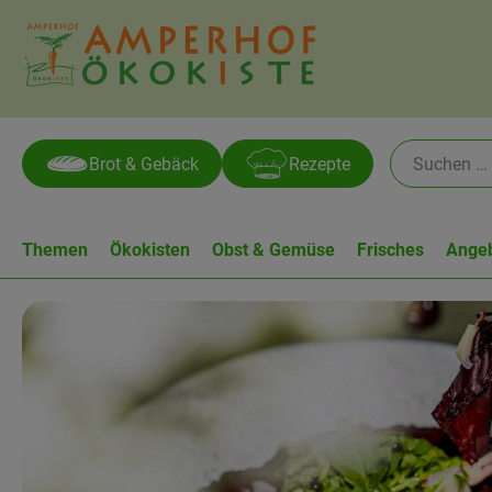
Brot & Gebäck
Rezepte
Themen
Ökokisten
Obst & Gemüse
Frisches
Ange