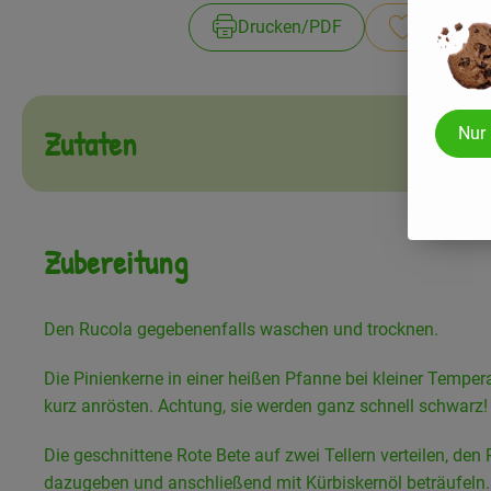
Drucken​/​PDF
Rezept sp
Zutaten
Nur
Zubereitung
Den Rucola gegebenenfalls waschen und trocknen.
Die Pinienkerne in einer heißen Pfanne bei kleiner Temper
kurz anrösten. Achtung, sie werden ganz schnell schwarz!
Die geschnittene Rote Bete auf zwei Tellern verteilen, den
dazugeben und anschließend mit Kürbiskernöl beträufeln.