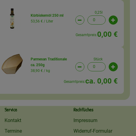
0,25l
Kürbiskernöl 250 ml
53,56 € /
Liter
wahl ändern
Artikelanzahl verringern (
Artikelanz
0,00 €
Gesamtpreis:
Stück
Parmesan Traditionale
ca. 250g
wahl ändern
Artikelanzahl verringern (
Artikelanz
38,90 € /
kg
ca. 0,00 €
Gesamtpreis:
Service
Rechtliches
Kontakt
Impressum
Termine
Widerruf-Formular