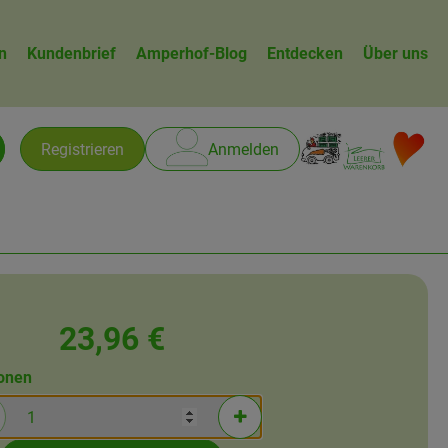
n
Kundenbrief
Amperhof-Blog
Entdecken
Über uns
Warenk
L
Registrieren
Anmelden
chen
23,96 €
ionen
rtionen verringern (aktuell 1 Portionen ausgewählt)
Portionen erhöhen (aktuell 1