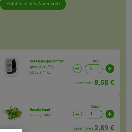
Zutaten in den Warenkorb
80G
Rote Bete geschnitten,
geräuchert 80g
wahl ändern
Artikelanzahl verringern (
Artikelanz
53,63 € /
1kg
8,58 €
Gesamtpreis:
Stück
Rucola Bund
2,89 € /
Stück
wahl ändern
Artikelanzahl verringern (
Artikelanz
2,89 €
Gesamtpreis: