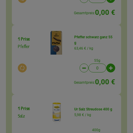
Auswahl ändern
Artikelanzahl verringer
Artikelanz
0,00 €
Gesamtpreis:
Pfeffer schwarz ganz 55
1 Prise
g
Pfeffer
63,46 € /
kg
55g
Auswahl ändern
Artikelanzahl verringer
Artikelanz
0,00 €
Gesamtpreis:
1 Prise
Ur Salz Streudose 400 g
Salz
5,98 € /
kg
400g