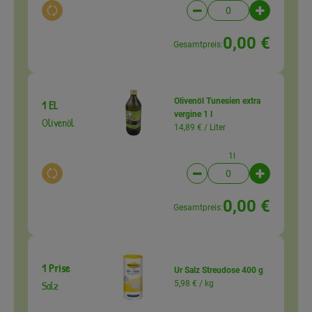
Auswahl ändern
Artikelanzahl verringer
Artikelanz
0,00 €
Gesamtpreis:
Olivenöl Tunesien extra
1 EL
vergine 1 l
Olivenöl
14,89 € /
Liter
1l
Auswahl ändern
Artikelanzahl verringer
Artikelanz
0,00 €
Gesamtpreis:
1 Prise
Ur Salz Streudose 400 g
Salz
5,98 € /
kg