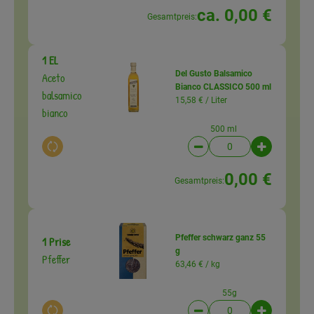
ca. 0,00 €
Gesamtpreis:
1 EL
Del Gusto Balsamico
Aceto
Bianco CLASSICO 500 ml
balsamico
15,58 € /
Liter
bianco
500 ml
Auswahl ändern
Artikelanzahl verringer
Artikelanz
0,00 €
Gesamtpreis:
Pfeffer schwarz ganz 55
1 Prise
g
Pfeffer
63,46 € /
kg
55g