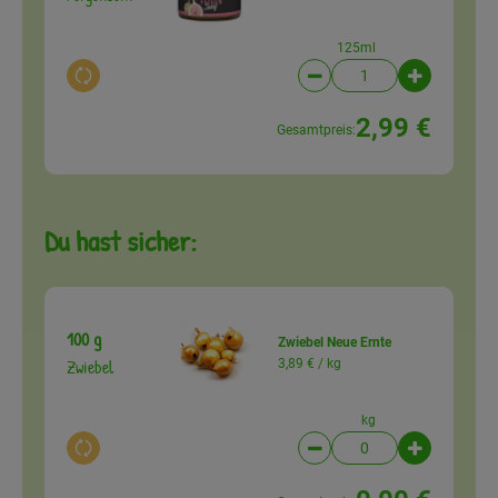
125ml
Auswahl ändern
Artikelanzahl verringer
Artikelanz
2,99 €
Gesamtpreis:
Du hast sicher:
100 g
Zwiebel Neue Ernte
Zwiebel
3,89 € /
kg
kg
Auswahl ändern
Artikelanzahl verringer
Artikelanz