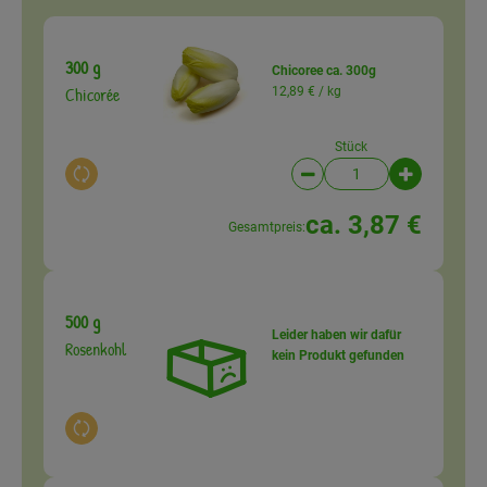
300 g
Chicoree ca. 300g
Chicorée
12,89 € /
kg
Stück
Auswahl ändern
Artikelanzahl verringer
Artikelanz
ca. 3,87 €
Gesamtpreis:
500 g
Leider haben wir dafür
Rosenkohl
kein Produkt gefunden
Auswahl ändern