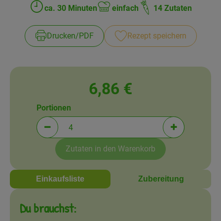
Amperhof-Blog
ca. 30 Minuten
einfach
14 Zutaten
Zubreitungszeit:
Schwierigkeit:
Entdecken
Drucken​/​PDF
Rezept speichern
Über uns
6,86 €
Portionen
Portionen verringern (aktuell 4 Portionen ausgewä
Portionen erh
Zutaten in den Warenkorb
Einkaufsliste
Zubereitung
Du brauchst: