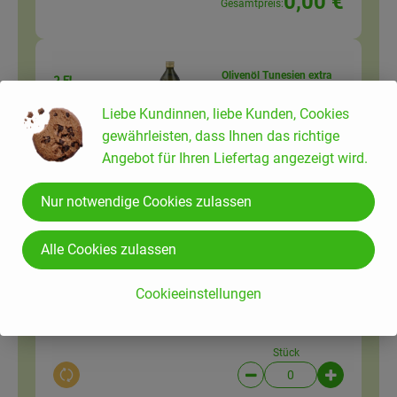
0,00 €
Gesamtpreis:
Olivenöl Tunesien extra
2 EL
vergine 1 l
Olivenöl
14,89 € /
Liter
Liebe Kundinnen, liebe Kunden, Cookies
gewährleisten, dass Ihnen das richtige
1l
Angebot für Ihren Liefertag angezeigt wird.
Auswahl ändern
Artikelanzahl verringer
Artikelanz
Nur notwendige Cookies zulassen
0,00 €
Gesamtpreis:
Alle Cookies zulassen
2 Zehe(n)
Frischer Knoblauch
Cookieeinstellungen
Knoblauchzeh
21,90 € /
kg
en
Stück
Auswahl ändern
Artikelanzahl verringer
Artikelanz