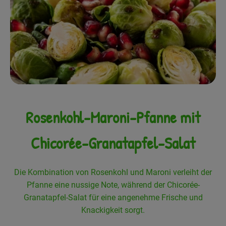
Frisches
Angebote
Haltbares
Getränke
Naturkosmetik
Rosenkohl-Maroni-Pfanne mit
Drogerie
Chicorée-Granatapfel-Salat
Gratis Ökokiste im Wert von 25 Euro
Die Kombination von Rosenkohl und Maroni verleiht der
Veranstaltungen
Pfanne eine nussige Note, während der Chicorée-
Granatapfel-Salat für eine angenehme Frische und
Kundenbrief
Knackigkeit sorgt.