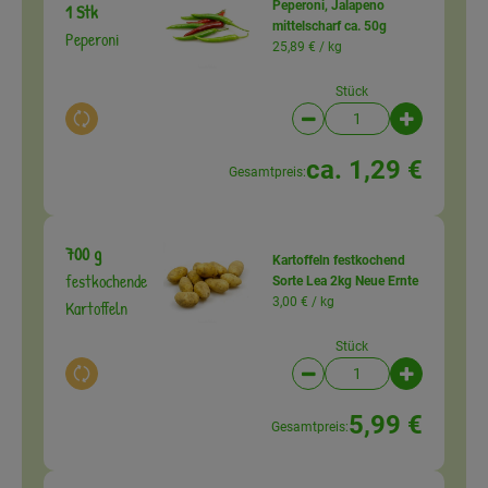
Peperoni, Jalapeno
1 Stk
mittelscharf ca. 50g
Peperoni
25,89 € /
kg
Stück
Auswahl ändern
Artikelanzahl verringer
Artikelanz
ca. 1,29 €
Gesamtpreis:
700 g
Kartoffeln festkochend
festkochende
Sorte Lea 2kg Neue Ernte
3,00 € /
kg
Kartoffeln
Stück
Auswahl ändern
Artikelanzahl verringer
Artikelanz
5,99 €
Gesamtpreis: