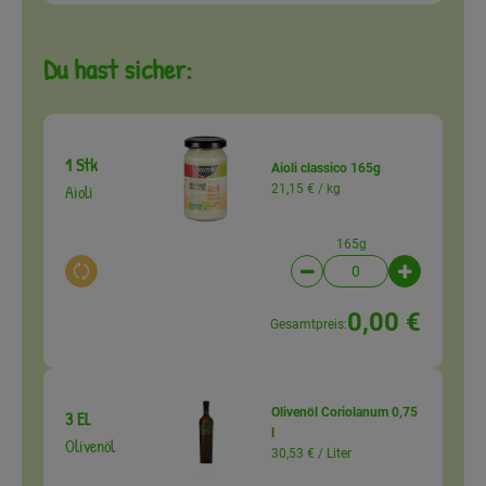
Du hast sicher:
1 Stk
Aioli classico 165g
Aioli
21,15 € /
kg
165g
Auswahl ändern
Artikelanzahl verringer
Artikelanz
0,00 €
Gesamtpreis:
Olivenöl Coriolanum 0,75
3 EL
l
Olivenöl
30,53 € /
Liter