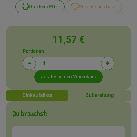
Amperhof-Blog
Drucken​/​PDF
Rezept speichern
Entdecken
Über uns
11,57 €
Portionen
Portionen verringern (aktuell 4 Portionen ausgewä
Portionen erh
Zutaten in den Warenkorb
Einkaufsliste
Zubereitung
Du brauchst: