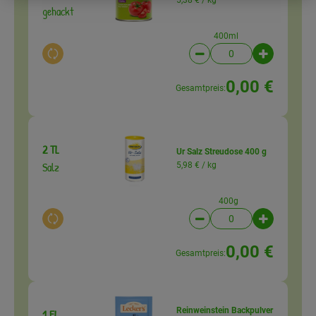
5,38 € /
kg
gehackt
400ml
Auswahl ändern
Artikelanzahl verringer
Artikelanz
0,00 €
Gesamtpreis:
2 TL
Ur Salz Streudose 400 g
Salz
5,98 € /
kg
400g
Auswahl ändern
Artikelanzahl verringer
Artikelanz
0,00 €
Gesamtpreis:
Reinweinstein Backpulver
1 EL