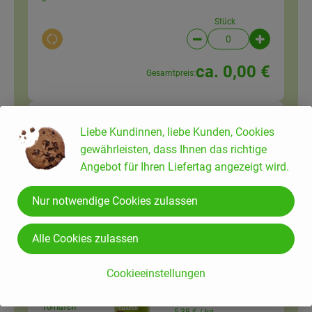
Stück
Auswahl ändern
Artikelanzahl verringer
Artikelanz
ca. 0,00 €
Gesamtpreis:
Liebe Kundinnen, liebe Kunden, Cookies
1 TL
Paprika edelsüß 50 g
gewährleisten, dass Ihnen das richtige
Paprikapulver
63,80 € /
kg
Angebot für Ihren Liefertag angezeigt wird.
50g
Nur notwendige Cookies zulassen
Auswahl ändern
Artikelanzahl verringer
Artikelanz
0,00 €
Gesamtpreis:
Alle Cookies zulassen
Cookieeinstellungen
400 g
Pizza Tomaten 400 g
Tomaten