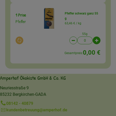
Pfeffer schwarz ganz 55
1 Prise
g
Pfeffer
63,46 € /
kg
55g
Auswahl ändern
Artikelanzahl verringer
Artikelanz
0,00 €
Gesamtpreis:
Amperhof Ökokiste GmbH & Co. KG
Neuriesstraße 9
85232 Bergkirchen-GADA
08142 - 40879
kundenbetreuung@amperhof.de