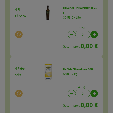
Olivenöl Coriolanum 0,75
1 EL
l
Olivenöl
30,53 € /
Liter
0,75 l
Auswahl ändern
Artikelanzahl verringer
Artikelanz
0,00 €
Gesamtpreis:
1 Prise
Ur Salz Streudose 400 g
Salz
5,98 € /
kg
400g
Auswahl ändern
Artikelanzahl verringer
Artikelanz
0,00 €
Gesamtpreis: