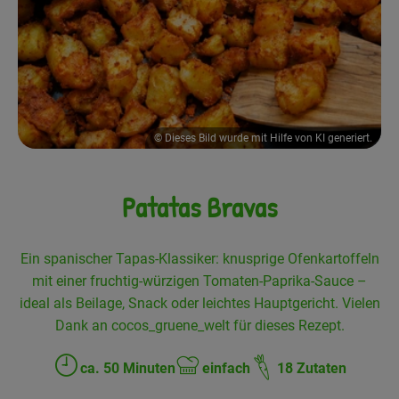
Frisches
Angebote
Haltbares
© Dieses Bild wurde mit Hilfe von KI generiert.
Getränke
Naturkosmetik
Patatas Bravas
Drogerie
Ein spanischer Tapas-Klassiker: knusprige Ofenkartoffeln
mit einer fruchtig-würzigen Tomaten-Paprika-Sauce –
Gratis Ökokiste im Wert von 25 Euro
ideal als Beilage, Snack oder leichtes Hauptgericht. Vielen
Veranstaltungen
Dank an cocos_gruene_welt für dieses Rezept.
Kundenbrief
ca. 50 Minuten
einfach
18 Zutaten
Zubreitungszeit:
Schwierigkeit: