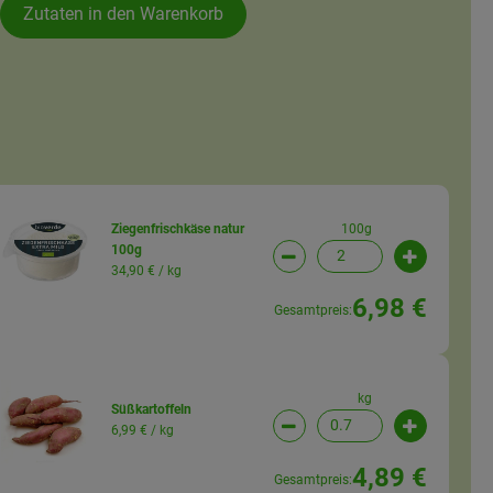
Zutaten in den Warenkorb
100g
Ziegenfrischkäse natur
100g
wahl ändern
Artikelanzahl verringern (
Artikelanz
34,90 € /
kg
6,98 €
Gesamtpreis:
kg
Süßkartoffeln
6,99 € /
kg
wahl ändern
Artikelanzahl verringern (
Artikelanz
4,89 €
Gesamtpreis: