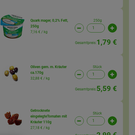
250g
Quark mager, 0,2% Fett,
250g
wahl ändern
Artikelanzahl verringern (
Artikelanz
7,16 € /
kg
1,79 €
Gesamtpreis:
Stück
Oliven gem. m. Kräuter
ca.170g
wahl ändern
Artikelanzahl verringern (
Artikelanz
32,88 € /
kg
5,59 €
Gesamtpreis:
Getrocknete
Stück
eingelegteTomaten mit
Kräuter 110g
wahl ändern
Artikelanzahl verringern (
Artikelanz
27,18 € /
kg
2,99 €