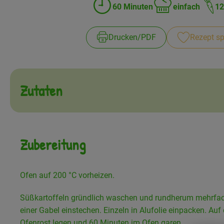
60 Minuten
einfach
12
Zubreitungszeit:
Schwierigkeit:
Drucken​/​PDF
Rezept sp
Zutaten
Zubereitung
Ofen auf 200 °C vorheizen.
Süßkartoffeln gründlich waschen und rundherum mehrfac
einer Gabel einstechen. Einzeln in Alufolie einpacken. Auf
Ofenrost legen und 60 Minuten im Ofen garen.