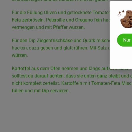
Für die Füllung Oliven und getrocknete Tomaten kleinschn
Feta zerbröseln. Petersilie und Oregano fein hacken. Alles
vermengen und mit Pfeffer würzen.
Nur
Für den Dip Ziegenfrischkäse und Quark mischen. Petersil
hacken, dazu geben und glatt rühren. Mit Salz und Pfeffer
würzen.
Kartoffel aus dem Ofen nehmen und längs aufschneiden.
solltest du darauf achten, dass sie unten ganz bleibt und 
nicht komplett zerteilst. Kartoffeln mit Tomaten-Feta Mis
füllen und mit Dip servieren.