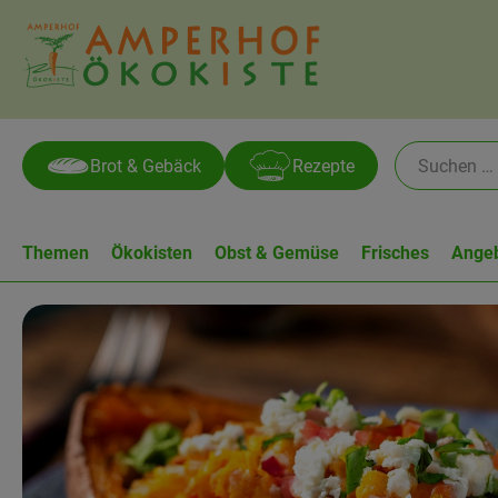
Brot & Gebäck
Rezepte
Themen
Ökokisten
Obst & Gemüse
Frisches
Ange