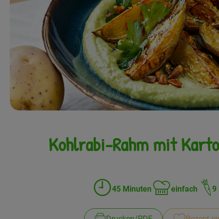
Kohlrabi-Rahm mit Kartof
45 Minuten
einfach
9
Zubreitungszeit:
Schwierigkeit:
Drucken​/​PDF
Rezept sp