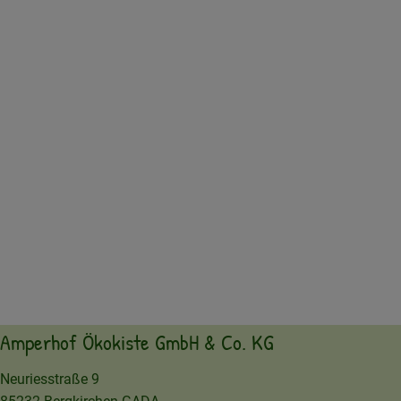
Amperhof Ökokiste GmbH & Co. KG
Neuriesstraße 9