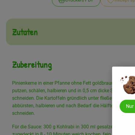
Zutaten
Zubereitung
Pinienkerne in einer Pfanne ohne Fett goldbraun rösten. K
putzen, schälen, halbieren und in 0,5 cm dicke Spalten
schneiden. Die Kartoffeln gründlich unter fließendem Was
abbürsten, halbieren und nach Bedarf die Hälften in Spalt
Nur
schneiden.
Für die Sauce: 300 g Kohlrabi in 300 ml gesalzenes Wass
zugedeckt in 8 - 10 Minuten weich kochen, fein pürieren u