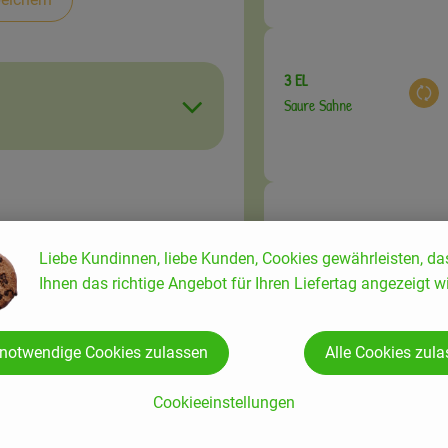
3 EL
Aus
Saure Sahne
2 EL
Aus
Petersilie gehackt
Liebe Kundinnen, liebe Kunden, Cookies gewährleisten, da
ohlrabi
Ihnen das richtige Angebot für Ihren Liefertag angezeigt wi
ser
en
 notwendige Cookies zulassen
Alle Cookies zul
Du hast sicher:
Cookieeinstellungen
er
nd