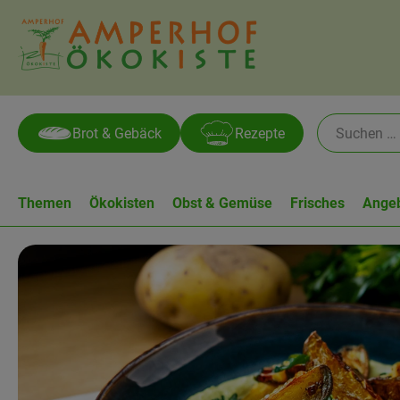
Brot & Gebäck
Rezepte
Themen
Ökokisten
Obst & Gemüse
Frisches
Ange