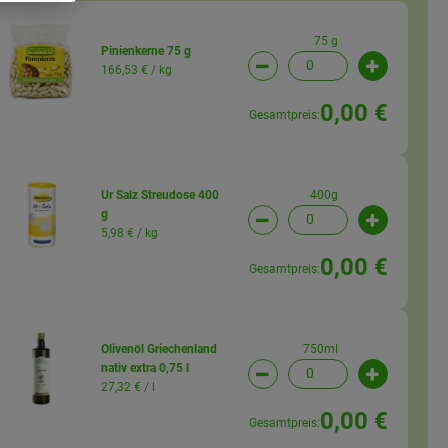
75 g
Pinienkerne 75 g
166,53 € /
kg
wahl ändern
Artikelanzahl verringern (
Artikelanz
0,00 €
Gesamtpreis:
400g
Ur Salz Streudose 400
g
wahl ändern
Artikelanzahl verringern (
Artikelanz
5,98 € /
kg
0,00 €
Gesamtpreis:
750ml
Olivenöl Griechenland
nativ extra 0,75 l
wahl ändern
Artikelanzahl verringern 
Artikelanz
27,32 € /
l
0,00 €
Gesamtpreis: