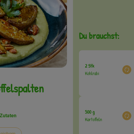
Du brauchst:
2 Stk
Aus
Kohlrabi
felspalten
500 g
 Zutaten
Aus
Kartoffeln
eichern