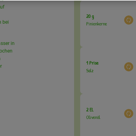
auf
m
20 g
n bei
Aus
Pinienkerne
sser in
kochen
n
1 Prise
r
Aus
Salz
2 EL
Aus
Olivenöl