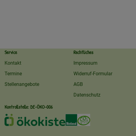
Service
Rechtliches
Kontakt
Impressum
Termine
Widerruf-Formular
Stellenangebote
AGB
Datenschutz
Kontrollstelle: DE-ÖKO-006
ekokiste
Externer Link zu /ueber-uns/oeko
Externer Link zu /regionale
Externer Link zu /ueb