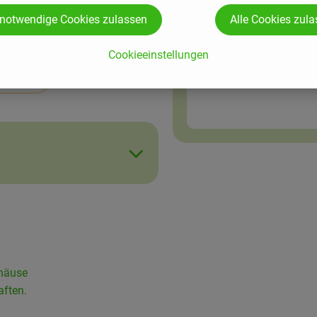
 notwendige Cookies zulassen
Alle Cookies zul
Zutaten
1 Stk
Cookieeinstellungen
4 Stangen
Aus
eichern
Staudensellerie
häuse
aften.