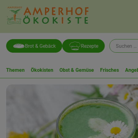
Brot & Gebäck
Rezepte
Themen
Ökokisten
Obst & Gemüse
Frisches
Ange