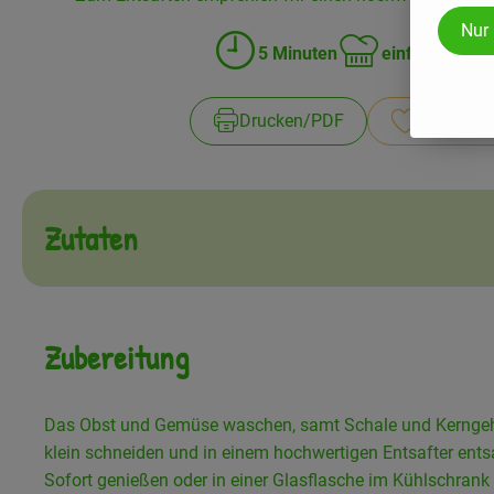
Nur
5 Minuten
einfach
3 
Zubreitungszeit:
Schwierigkeit:
Drucken​/​PDF
Rezept sp
Zutaten
Zubereitung
Das Obst und Gemüse waschen, samt Schale und Kernge
klein schneiden und in einem hochwertigen Entsafter ents
Sofort genießen oder in einer Glasflasche im Kühlschrank