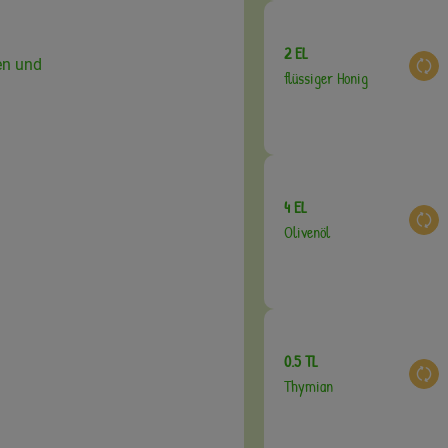
2 EL
ten und
Aus
flüssiger Honig
4 EL
Aus
Olivenöl
0.5 TL
Aus
Thymian