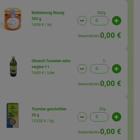
500g
Blütenhonig flüssig
500 g
wahl ändern
Artikelanzahl verringern (
Artikelanz
14,98 € /
kg
0,00 €
Gesamtpreis:
1l
Olivenöl Tunesien extra
vergine 1 l
wahl ändern
Artikelanzahl verringern (
Artikelanz
14,89 € /
Liter
0,00 €
Gesamtpreis:
20g
Thymian geschnitten
20 g
wahl ändern
Artikelanzahl verringern (
Artikelanz
124,50 € /
kg
0,00 €
Gesamtpreis: