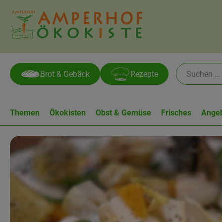
Brot & Gebäck
Rezepte
Themen
Ökokisten
Obst & Gemüse
Frisches
Ange