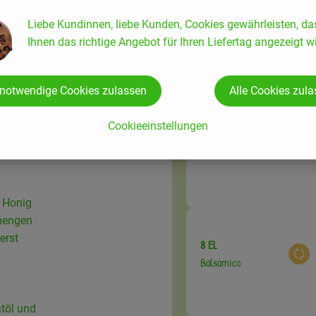
Liebe Kundinnen, liebe Kunden, Cookies gewährleisten, da
Ihnen das richtige Angebot für Ihren Liefertag angezeigt wi
n. Den
Du hast sicher:
sen und
 notwendige Cookies zulassen
Alle Cookies zul
er
Cookieeinstellungen
it in
1 EL
en
Aus
Bratöl
n Honig
mengen
erst
8 EL
Aus
Balsamico
atöl und