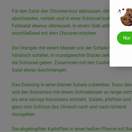
Für den Salat den Chicoree kurz abbrausen, den Strunk
abschneiden, vierteln und in einer Schüssel locker verteile
Feldsalat ebenso abbrausen, in einem Sieb abtropfen las
anschließend mit dem Chicoree mischen.
Nur
Die Orangen mit einem Messer von der Schale befreien od
händisch schälen, in mundgerechte Stücke zerteilen und m
die Schüssel geben. Zusammen mit den Cashewkernen d
Salat etwas durchmengen.
Das Dressing in einer kleinen Schale zubereiten. Dazu de
und den Balsamico mit einem Schneebesen so lange ver
bis eine sämige Konsistenz entsteht. Salzen, pfeffern und 
ganz zum Schluss das Olivenöl nach und nach rührend
dazugeben.
Die abgetropften Kartoffeln in einer heißen Pfanne mit Br