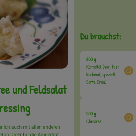
Du brauchst:
800 g
Kartoffel (vor. fest
Aus
kochend; speziell
Sorte Erna)
ee und Feldsalat
ressing
500 g
Aus
Chicoree
türlich auch mit allen anderen
efan Dreer für die Amperhof