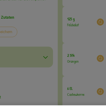
 Zutaten
125 g
Aus
Feldsalat
eichern
2 Stk
Aus
Orangen
6 EL
Aus
Cashewkerne
t