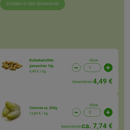
Zutaten in den Warenkorb
Stück
Butterkartoffeln
gewaschen 1kg
wahl ändern
Artikelanzahl verringern (
Artikelanz
4,49 € /
kg
4,49 €
Gesamtpreis:
Stück
Chicoree ca. 300g
12,89 € /
kg
wahl ändern
Artikelanzahl verringern (
Artikelanz
ca. 7,74 €
Gesamtpreis: