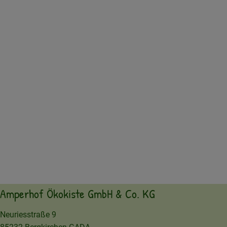
Amperhof Ökokiste GmbH & Co. KG
Neuriesstraße 9