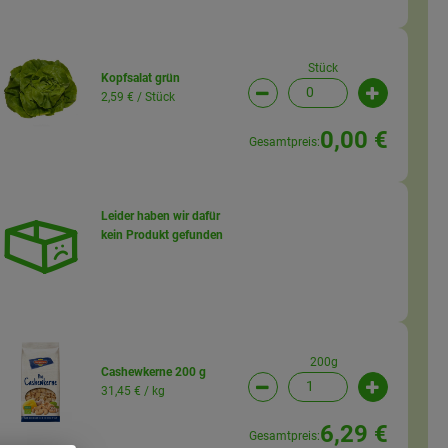
Stück
Kopfsalat grün
2,59 € /
Stück
wahl ändern
Artikelanzahl verringern (
Artikelanz
0,00 €
Gesamtpreis:
Leider haben wir dafür
kein Produkt gefunden
wahl ändern
200g
Cashewkerne 200 g
31,45 € /
kg
wahl ändern
Artikelanzahl verringern (
Artikelanz
6,29 €
Gesamtpreis: