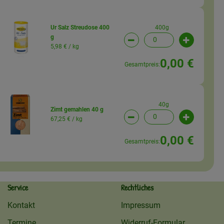
400g
Ur Salz Streudose 400
g
wahl ändern
Artikelanzahl verringern (
Artikelanz
5,98 € /
kg
0,00 €
Gesamtpreis:
40g
Zimt gemahlen 40 g
67,25 € /
kg
wahl ändern
Artikelanzahl verringern (
Artikelanz
0,00 €
Gesamtpreis:
Service
Rechtliches
Kontakt
Impressum
Termine
Widerruf-Formular