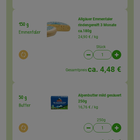
Allgäuer Emmentaler
150 g
rindengereift 3 Monate
Emmentaler
ca.180g
24,90 € /
kg
Stück
Auswahl ändern
Artikelanzahl verringer
Artikelanz
ca. 4,48 €
Gesamtpreis:
Alpenbutter mild gesäuert
50 g
250g
Butter
16,76 € /
kg
250g
Auswahl ändern
Artikelanzahl verringer
Artikelanz