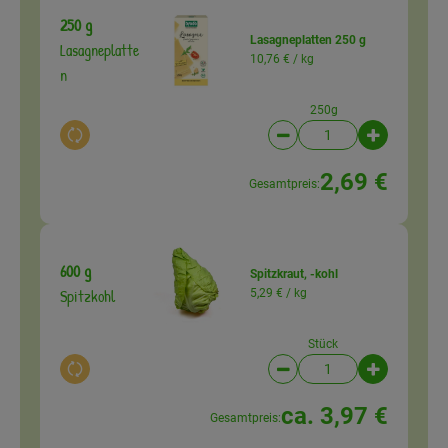
250 g
Lasagneplatten 250 g
Lasagneplatte
10,76 € /
kg
n
250g
Auswahl ändern
Artikelanzahl verringer
Artikelanz
2,69 €
Gesamtpreis:
600 g
Spitzkraut, -kohl
Spitzkohl
5,29 € /
kg
Stück
Auswahl ändern
Artikelanzahl verringer
Artikelanz
ca. 3,97 €
Gesamtpreis: