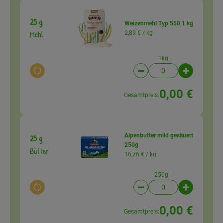
25 g
Weizenmehl Typ 550 1 kg
Mehl
2,89 € /
kg
1kg
Auswahl ändern
Artikelanzahl verringer
Artikelanz
0,00 €
Gesamtpreis:
Alpenbutter mild gesäuert
25 g
250g
Butter
16,76 € /
kg
250g
Auswahl ändern
Artikelanzahl verringer
Artikelanz
0,00 €
Gesamtpreis: