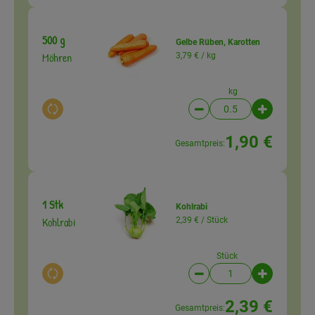
500 g
Gelbe Rüben, Karotten
Möhren
3,79 € /
kg
kg
Auswahl ändern
Artikelanzahl verringer
Artikelanz
1,90 €
Gesamtpreis:
1 Stk
Kohlrabi
Kohlrabi
2,39 € /
Stück
Stück
Auswahl ändern
Artikelanzahl verringer
Artikelanz
2,39 €
Gesamtpreis: