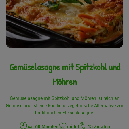
Frisches
Angebote
Haltbares
Getränke
Naturkosmetik
Gemüselasagne mit Spitzkohl und
Drogerie
Möhren
Gratis Ökokiste im Wert von 25 Euro
Gemüselasagne mit Spitzkohl und Möhren ist reich an
Veranstaltungen
Gemüse und ist eine köstliche vegetarische Alternative zur
traditionellen Fleischlasagne.
Kundenbrief
ca. 60 Minuten
mittel
15 Zutaten