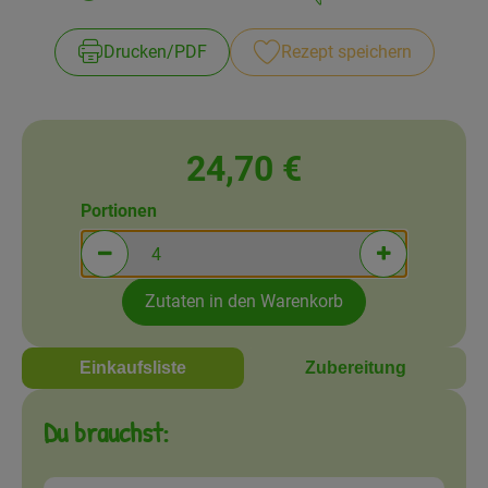
Zubreitungszeit:
Schwierigkeit:
Amperhof-Blog
Drucken​/​PDF
Rezept speichern
Entdecken
Über uns
24,70 €
Portionen
Portionen verringern (aktuell 4 Portionen ausgewä
Portionen erh
Zutaten in den Warenkorb
Einkaufsliste
Zubereitung
Du brauchst: