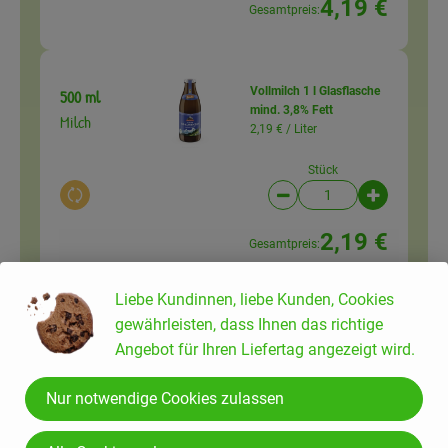
4,19 €
Gesamtpreis:
Vollmilch 1 l Glasflasche
500 ml
mind. 3,8% Fett
Milch
2,19 € /
Liter
Stück
Auswahl ändern
Artikelanzahl verringer
Artikelanz
2,19 €
Gesamtpreis:
Liebe Kundinnen, liebe Kunden, Cookies
100 g
gewährleisten, dass Ihnen das richtige
Frischkäse Kräuter 175g
Kräuterfrisch
Angebot für Ihren Liefertag angezeigt wird.
16,51 € /
kg
käse
Nur notwendige Cookies zulassen
175g
Auswahl ändern
Artikelanzahl verringer
Artikelanz