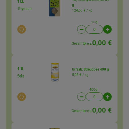
1 EL
g
Thymian
124,50 € /
kg
20g
Auswahl ändern
Artikelanzahl verringer
Artikelanz
0,00 €
Gesamtpreis:
1 TL
Ur Salz Streudose 400 g
Salz
5,98 € /
kg
400g
Auswahl ändern
Artikelanzahl verringer
Artikelanz
0,00 €
Gesamtpreis: