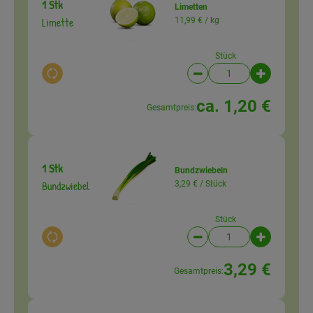
1 Stk
Limetten
Limette
11,99 € /
kg
Stück
Auswahl ändern
Artikelanzahl verringer
Artikelanz
ca. 1,20 €
Gesamtpreis:
1 Stk
Bundzwiebeln
Bundzwiebel
3,29 € /
Stück
Stück
Auswahl ändern
Artikelanzahl verringer
Artikelanz
3,29 €
Gesamtpreis: