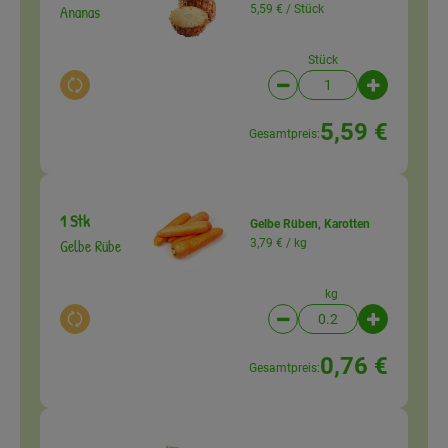
Ananas
5,59 € /
Stück
Stück
Auswahl ändern
Artikelanzahl verringer
Artikelanz
5,59 €
Gesamtpreis:
1 Stk
Gelbe Rüben, Karotten
Gelbe Rübe
3,79 € /
kg
kg
Auswahl ändern
Artikelanzahl verringer
Artikelanz
0,76 €
Gesamtpreis: