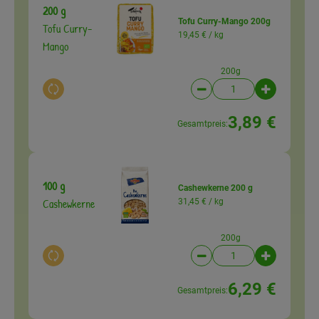
200 g
Tofu Curry-Mango 200g
Tofu Curry-
19,45 € /
kg
Mango
200g
Auswahl ändern
Artikelanzahl verringer
Artikelanz
3,89 €
Gesamtpreis:
100 g
Cashewkerne 200 g
Cashewkerne
31,45 € /
kg
200g
Auswahl ändern
Artikelanzahl verringer
Artikelanz
6,29 €
Gesamtpreis: