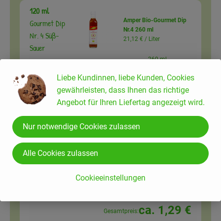
120 ml
Amper Bio-Gourmet Dip
Gourmet Dip
Nr.4 260 ml
Nr. 4 Süß-
21,12 € /
Liter
Sauer
260 ml
Auswahl ändern
Artikelanzahl verringer
Artikelanz
Liebe Kundinnen, liebe Kunden, Cookies
gewährleisten, dass Ihnen das richtige
5,49 €
Gesamtpreis:
Angebot für Ihren Liefertag angezeigt wird.
Nur notwendige Cookies zulassen
1 Stk
Ingwer ca. 100g
Ingwer (1/2
12,89 € /
kg
Alle Cookies zulassen
cm)
Stück
Cookieeinstellungen
Auswahl ändern
Artikelanzahl verringer
Artikelanz
ca. 1,29 €
Gesamtpreis: