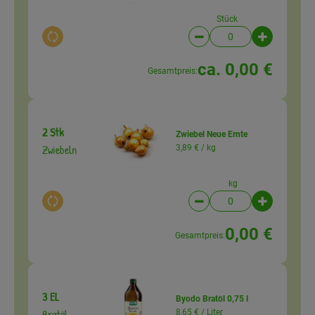
Stück
Auswahl ändern
Artikelanzahl verringer
Artikelanz
ca. 0,00 €
Gesamtpreis:
2 Stk
Zwiebel Neue Ernte
Zwiebeln
3,89 € /
kg
kg
Auswahl ändern
Artikelanzahl verringer
Artikelanz
0,00 €
Gesamtpreis:
3 EL
Byodo Bratöl 0,75 l
Bratöl
8,65 € /
Liter