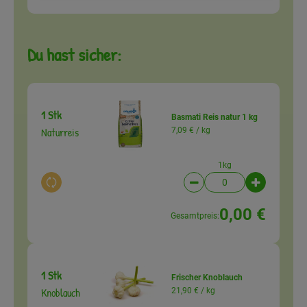
Du hast sicher:
1 Stk
Basmati Reis natur 1 kg
Naturreis
7,09 € /
kg
1kg
Auswahl ändern
Artikelanzahl verringer
Artikelanz
0,00 €
Gesamtpreis:
1 Stk
Frischer Knoblauch
Knoblauch
21,90 € /
kg