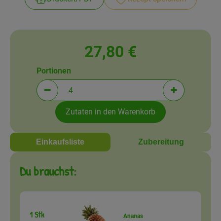
Amperhof-Blog
Entdecken
Über uns
27,80 €
Portionen
Portionen verringern (aktuell 4 Portionen ausgewä
Portionen erh
Zutaten in den Warenkorb
Einkaufsliste
Zubereitung
Du brauchst:
1 Stk
Ananas