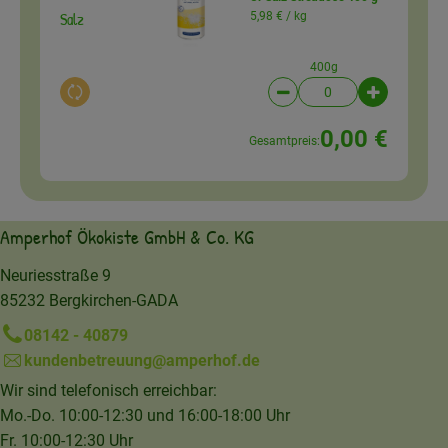
Salz
5,98 € /
kg
400g
Auswahl ändern
Artikelanzahl verringer
Artikelanz
0,00 €
Gesamtpreis:
Amperhof Ökokiste GmbH & Co. KG
Neuriesstraße 9
85232 Bergkirchen-GADA
08142 - 40879
kundenbetreuung@amperhof.de
Wir sind telefonisch erreichbar:
Mo.-Do. 10:00-12:30 und 16:00-18:00 Uhr
Fr. 10:00-12:30 Uhr