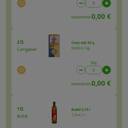
Auswahl ändern
Artikelanzahl verringer
Artikelanz
0,00 €
Gesamtpreis:
2 EL
Curry süß 50 g
Currypulver
69,80 € /
kg
50g
Auswahl ändern
Artikelanzahl verringer
Artikelanz
0,00 €
Gesamtpreis:
1 EL
Bratöl 0,75 l
Bratöl
7,19 € /
l