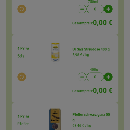
750ml
Auswahl ändern
Artikelanzahl verringer
Artikelanz
0,00 €
Gesamtpreis:
1 Prise
Ur Salz Streudose 400 g
Salz
5,98 € /
kg
400g
Auswahl ändern
Artikelanzahl verringer
Artikelanz
0,00 €
Gesamtpreis:
Pfeffer schwarz ganz 55
1 Prise
g
Pfeffer
63,46 € /
kg