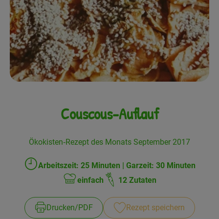
Frisches
Angebote
Haltbares
Getränke
Naturkosmetik
Couscous-Auflauf
Drogerie
Ökokisten‐Rezept des Monats September 2017
Gratis Ökokiste im Wert von 25 Euro
Arbeitszeit: 25 Minuten | Garzeit: 30 Minuten
Zubreitungszeit:
Veranstaltungen
einfach
12 Zutaten
Schwierigkeit:
Kundenbrief
Drucken​/​PDF
Rezept speichern