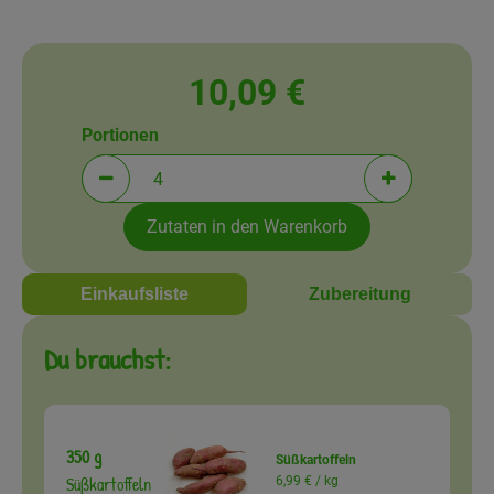
Amperhof-Blog
Entdecken
10,09 €
Über uns
Portionen
Portionen verringern (aktuell 4 Portionen ausgewä
Portionen erh
Zutaten in den Warenkorb
Einkaufsliste
Zubereitung
Du brauchst:
350 g
Süßkartoffeln
Süßkartoffeln
6,99 € /
kg