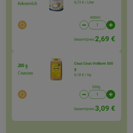
Kokosmilch
6,73 € /
Liter
400ml
Auswahl ändern
Artikelanzahl verringer
Artikelanz
2,69 €
Gesamtpreis:
Cous Cous Vollkorn 500
200 g
g
Couscous
6,18 € /
kg
500g
Auswahl ändern
Artikelanzahl verringer
Artikelanz
3,09 €
Gesamtpreis: