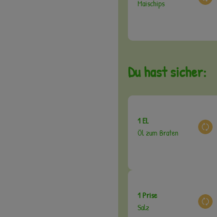
Aus
Maischips
Du hast sicher:
1 EL
Aus
Öl zum Braten
1 Prise
Aus
Salz