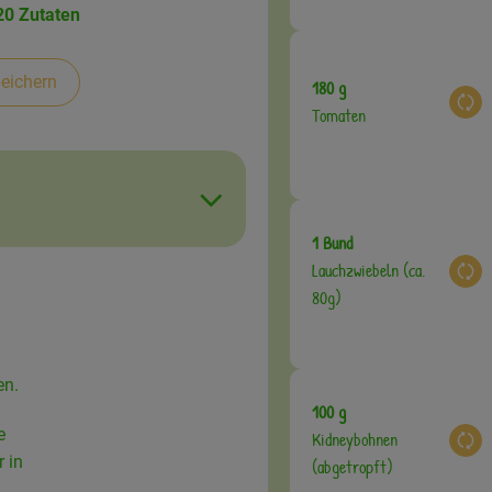
20 Zutaten
eichern
180 g
Aus
Tomaten
1 Bund
Lauchzwiebeln (ca.
Aus
80g)
en.
100 g
e
Kidneybohnen
Aus
 in
(abgetropft)