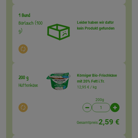
1 Bund
Bärlauch (100
Leider haben wir dafür
kein Produkt gefunden
g)
Auswahl ändern
Körniger Bio-Frischkäse
200 g
mit 20% Fett i.Tr.
Hüttenkäse
12,95 € /
kg
200g
Auswahl ändern
Artikelanzahl verringer
Artikelanz
2,59 €
Gesamtpreis: