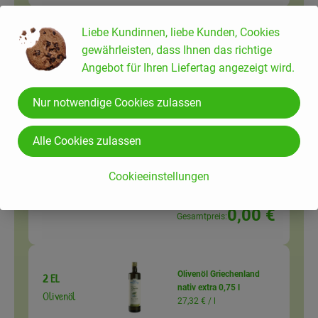
Liebe Kundinnen, liebe Kunden, Cookies
Du hast sicher:
gewährleisten, dass Ihnen das richtige
Angebot für Ihren Liefertag angezeigt wird.
Nur notwendige Cookies zulassen
1 Prise
Olivenöl mit Zitrone 250
Olivenöl mit
ml
34,36 € /
Liter
Zitrone
Alle Cookies zulassen
250ml
Cookieeinstellungen
Auswahl ändern
Artikelanzahl verringer
Artikelanz
0,00 €
Gesamtpreis:
Olivenöl Griechenland
2 EL
nativ extra 0,75 l
Olivenöl
27,32 € /
l