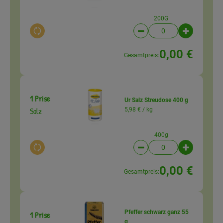
200G
Auswahl ändern
Artikelanzahl verringer
Artikelanz
0,00 €
Gesamtpreis:
1 Prise
Ur Salz Streudose 400 g
Salz
5,98 € /
kg
400g
Auswahl ändern
Artikelanzahl verringer
Artikelanz
0,00 €
Gesamtpreis:
Pfeffer schwarz ganz 55
1 Prise
g