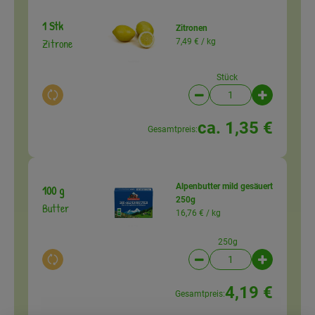
1 Stk
Zitronen
Zitrone
7,49 € /
kg
Stück
Auswahl ändern
Artikelanzahl verringer
Artikelanz
ca. 1,35 €
Gesamtpreis:
Alpenbutter mild gesäuert
100 g
250g
Butter
16,76 € /
kg
250g
Auswahl ändern
Artikelanzahl verringer
Artikelanz
4,19 €
Gesamtpreis: