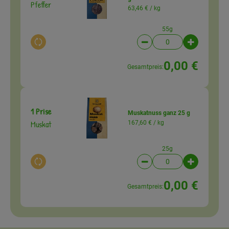
Pfeffer
63,46 € /
kg
55g
Auswahl ändern
Artikelanzahl verringer
Artikelanz
0,00 €
Gesamtpreis:
1 Prise
Muskatnuss ganz 25 g
Muskat
167,60 € /
kg
25g
Auswahl ändern
Artikelanzahl verringer
Artikelanz
0,00 €
Gesamtpreis: