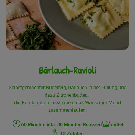
Frisches
Angebote
Haltbares
Getränke
Naturkosmetik
Bärlauch-Ravioli
Drogerie
Selbstgemachter Nudelteig, Bärlauch in der Füllung und
dazu Zitronenbutter…
Gratis Ökokiste im Wert von 25 Euro
die Kombination lässt einem das Wasser im Mund
Veranstaltungen
zusammenlaufen.
Kundenbrief
60 Minuten inkl. 30 Minuten Ruhezeit
mittel
Zubreitungszeit:
Schwierigkeit:
13 Zutaten