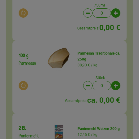
750ml
Auswahl ändern
Artikelanzahl verringer
Artikelanz
0,00 €
Gesamtpreis:
Parmesan Traditionale ca.
100 g
250g
Parmesan
38,90 € /
kg
Stück
Auswahl ändern
Artikelanzahl verringer
Artikelanz
ca. 0,00 €
Gesamtpreis:
2 EL
Paniermehl Weizen 200 g
Paniermehl
12,45 € /
kg