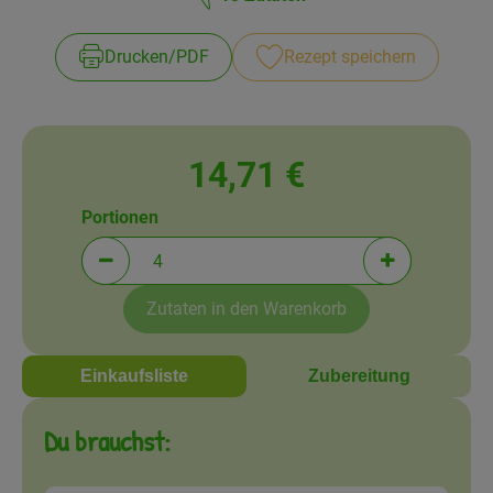
Amperhof-Blog
Entdecken
Drucken​/​PDF
Rezept speichern
Über uns
14,71 €
Portionen
Portionen verringern (aktuell 4 Portionen ausgewä
Portionen erh
Zutaten in den Warenkorb
Einkaufsliste
Zubereitung
Du brauchst: