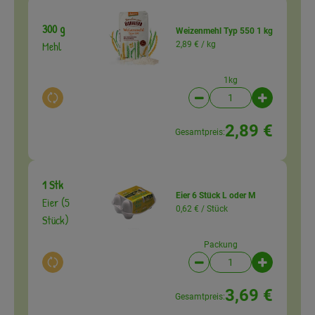
300 g
Weizenmehl Typ 550 1 kg
Mehl
2,89 € /
kg
1kg
Auswahl ändern
Artikelanzahl verringer
Artikelanz
2,89 €
Gesamtpreis:
1 Stk
Eier 6 Stück L oder M
Eier (5
0,62 € /
Stück
Stück)
Packung
Auswahl ändern
Artikelanzahl verringer
Artikelanz
3,69 €
Gesamtpreis: