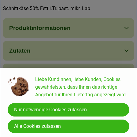
Amperhof-Blog
Schnittkäse 50% Fett i.Tr. past. mikr. Lab
Entdecken
Produktinformationen
Über uns
Zutaten
Produktdatenblatt
Liebe Kundinnen, liebe Kunden, Cookies
gewährleisten, dass Ihnen das richtige
Angebot für Ihren Liefertag angezeigt wird.
Herkunft
Nur notwendige Cookies zulassen
Deutschland
Alle Cookies zulassen
Amperhof Ökokiste GmbH & Co. KG