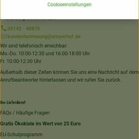
Cookieeinstellungen
Neuriesstraße 9
85232 Bergkirchen-GADA
08142 - 40879
kundenbetreuung@amperhof.de
Wir sind telefonisch erreichbar:
Mo.-Do. 10:00-12:30 und 16:00-18:00 Uhr
Fr. 10:00-12:30 Uhr
Außerhalb dieser Zeiten können Sie uns eine Nachricht auf dem
Anrufbeantworter hinterlassen und wir rufen Sie zurück.
Bio-Lieferdienst
FAQs / Häufige Fragen
Gratis Ökokiste im Wert von 25 Euro
EU-Schulprogramm