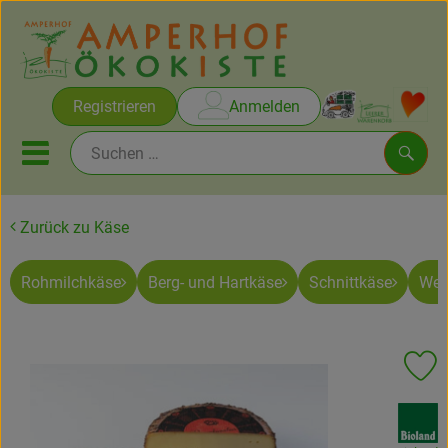
Warenko
Registrieren
Anmelden
Link
Mobiles Menu öffnen oder sc
Such
Zurück zu Käse
Brot & Gebäck
Rohmilchkäse
Berg- und Hartkäse
Schnittkäse
Wei
Rezepte
Themen
Pr
Ökokisten
, Verband:
Obst & Gemüse