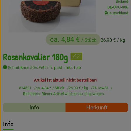
Bioland
, Kontrollstelle
DE-ÖKO-006
Frisches
Deutschland
, Herkunft:
Angebote
Haltbares
ca. 4,84 €
/ Stück
26,90 €
/ kg
Getränke
Rosenkavalier 180g
Naturkosmetik
Schnittkäse 50% Fett i.Tr. past. mikr. Lab
Drogerie
Artikel ist aktuell nicht bestellbar!
#14521
ca. 4,84 €
/ Stück
26,90 €
/ kg
7% MwSt
Gratis Ökokiste im Wert von 25 Euro
Richtpreis,
Dieser Artikel wird genau eingewogen.
Rezepte
Veranstaltungen
Info
Herkunft
Es wurden keine passe
Entdecke passende Rezepte
Kundenbrief
Info