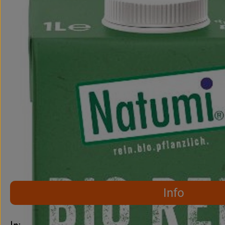
Info
Es wurden keine pass
Entdecke passende Rezepte
Info