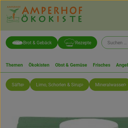
Brot & Gebäck
Rezepte
Themen
Ökokisten
Obst & Gemüse
Frisches
Ange
Säfte
Limo, Schorlen & Sirup
Mineralwasser