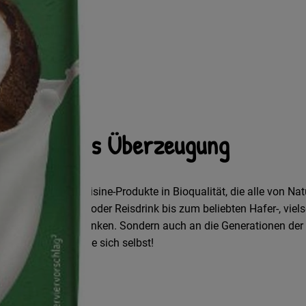
nativen aus Überzeugung
zendrinks und Cuisine-Produkte in Bioqualität, die alle von Natu
 klassischen Soja- oder Reisdrink bis zum beliebten Hafer-, viel
t nur an heute zu denken. Sondern auch an die Generationen der
tät. Überzeugen Sie sich selbst!