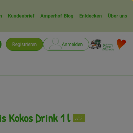
n
Kundenbrief
Amperhof-Blog
Entdecken
Über uns
Warenk
L
Registrieren
Anmelden
chen
s Kokos Drink 1 l
gen