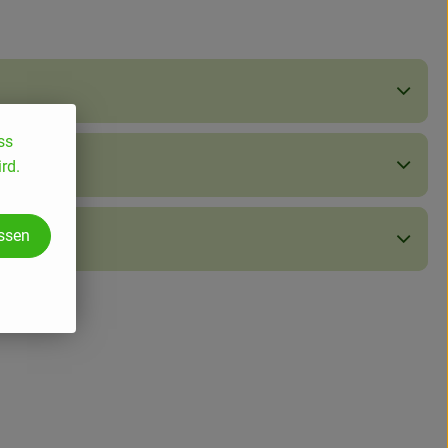
ss
rd.
assen