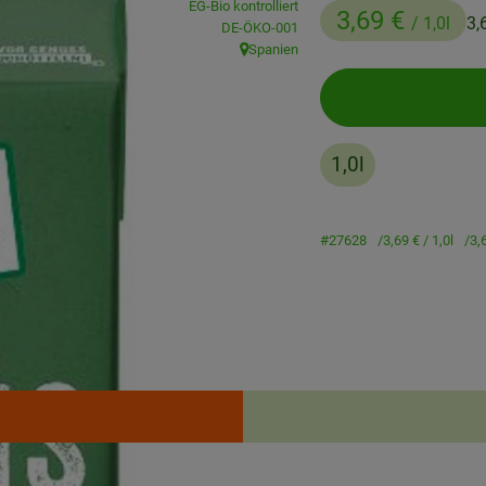
EG-Bio kontrolliert
3,69 €
/ 1,0l
3,
, Kontrollstelle:
DE-ÖKO-001
Spanien
, Herkunft:
1,0l
#27628
3,69 €
/ 1,0l
3,
Rezepte
enden Rezepte gefunden.