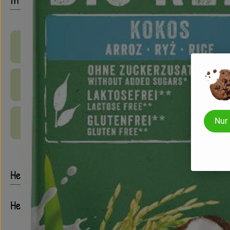
Produktinformationen
Zutaten
Nur
Produktdatenblatt
Herkunft
Hersteller: Natumi