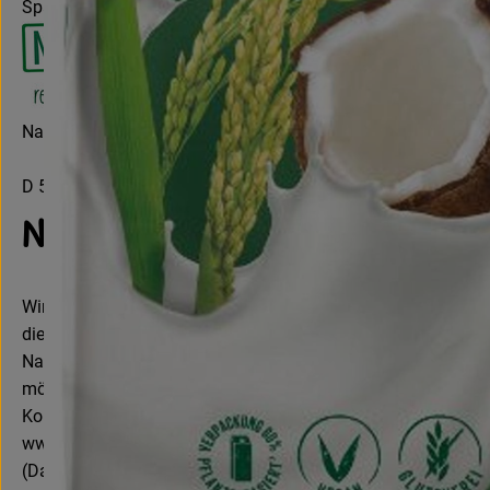
Spanien
Natumi GmbH
D 53840 Troisdorf
Natumi: Macher von Milchalter
Wir bei Natumi entwickeln und produzieren verschiedene Pflan
die vegane Ernährung geeignet sind. Das Portfolio reicht vom
Nachhaltig zu denken und zu handeln bedeutet für uns, nich
möglich von regionalen Bauern und achten auf echte Bioquali
Kontrollnummer D-NW-D-13-2362-BC
www.hain-celestial.eu
(Daten von Ecoinform)