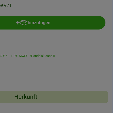
69 €
/ l
hinzufügen
Produkt zum Warenkorb hinzufügen
69 €
/ l
19% MwSt
Handelsklasse II
Herkunft