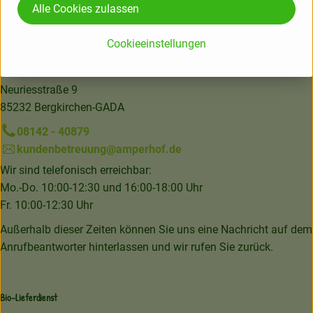
Alle Cookies zulassen
DIV
Cookieeinstellungen
Amperhof Ökokiste GmbH & Co. KG
Neuriesstraße 9
85232 Bergkirchen-GADA
08142 - 40879
kundenbetreuung@amperhof.de
Wir sind telefonisch erreichbar:
Mo.-Do. 10:00-12:30 und 16:00-18:00 Uhr
Fr. 10:00-12:30 Uhr
Außerhalb dieser Zeiten können Sie uns eine Nachricht auf dem
Anrufbeantworter hinterlassen und wir rufen Sie zurück.
Bio-Lieferdienst