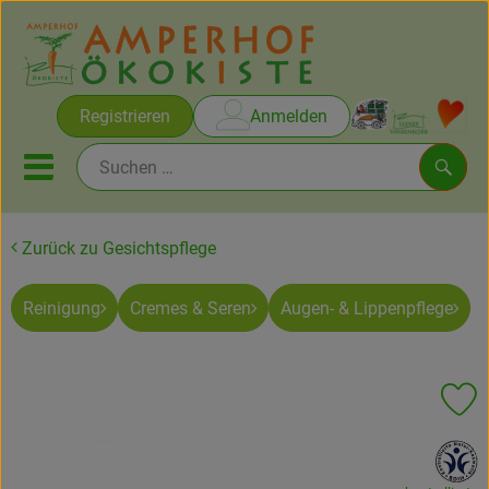
Warenko
Registrieren
Anmelden
Link
Mobiles Menu öffnen oder sc
Such
Zurück zu Gesichtspflege
Brot & Gebäck
Reinigung
Cremes & Seren
Augen- & Lippenpflege
Rezepte
Themen
Pr
Ökokisten
, Verband:
Obst & Gemüse