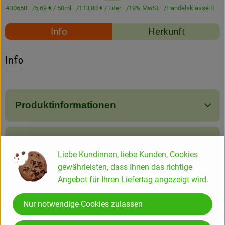
Amperhof-Blog
#30650
5,69 €
/ 50ml
113,80 €
/ Liter
19% MwSt
Handelsklasse II
Rezepte
Entdecken
Info
Herkunft
Es wurden keine passe
Entdecke passende Rezepte
Über uns
Info
Produktinformationen
Produktdatenblatt
Liebe Kundinnen, liebe Kunden, Cookies
gewährleisten, dass Ihnen das richtige
Angebot für Ihren Liefertag angezeigt wird.
Herkunft
Nur notwendige Cookies zulassen
Hersteller: LNZ