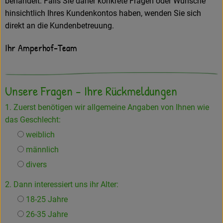
behandelt. Falls Sie daher konkrete Fragen oder Wünsche
Amperhof-Blog
hinsichtlich Ihres Kundenkontos haben, wenden Sie sich
Entdecken
direkt an die Kundenbetreuung.
Ihr Amperhof-Team
Über uns
Unsere Fragen - Ihre Rückmeldungen
1. Zuerst benötigen wir allgemeine Angaben von Ihnen wie
das Geschlecht:
weiblich
männlich
divers
2. Dann interessiert uns ihr Alter:
18-25 Jahre
26-35 Jahre