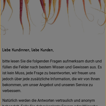
Frisches
Angebote
Haltbares
Getränke
Naturkosmetik
Liebe Kundinnen, liebe Kunden,
Drogerie
bitte lesen Sie die folgenden Fragen aufmerksam durch und
füllen die Felder nach bestem Wissen und Gewissen aus. Es
ist kein Muss, jede Frage zu beantworten, wir freuen uns
Gratis Ökokiste im Wert von 25 Euro
jedoch über jede zusätzliche Information, die wir von Ihnen
bekommen, um unser Angebot und unseren Service zu
Veranstaltungen
verbessern.
Kundenbrief
Natürlich werden die Antworten vertraulich und anonym