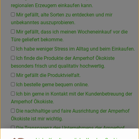
regionalen Erzeugern einkaufen kann.
Mir gefällt, alte Sorten zu entdecken und mir
unbekanntes auszuprobieren.
Mir gefällt, dass ich meinen Wocheneinkauf vor die
Türe geliefert bekomme.
Ich habe weniger Stress im Alltag und beim Einkaufen.
Ich finde die Produkte der Amperhof Ökokiste
besonders frisch und qualitativ hochwertig.
Mir gefällt die Produktvielfalt.
Ich bestelle gerne bequem online.
Ich bin gerne in Kontakt mit der Kundenbetreuung der
Amperhof Ökokiste.
Die nachhaltige und faire Ausrichtung der Amperhof
Ökokiste ist mir wichtig.
Die Transparenz des Unternehmens der Amperhof
Ökokiste finde ich gut.