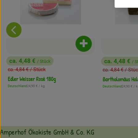
Produkt zum Warenkorb 
ukt zum Warenkorb hinzufügen
ca. 4,48 €
ca. 4,48 €
/ Stück
/ S
, Preis:
, Preis:
, Alter Preis:
, Alter Preis:
ca. 4,84 €
/ Stück
ca. 4,84 €
/ Stü
Edler Weisser Rosé 180g
Bartholomäus Hol
, Referenzpreis:
, Referenzp
Deutschland
24,90 €
/ kg
Deutschland
24,90 €
/ k
, Herkunft:
, Herkunft:
Amperhof Ökokiste GmbH & Co. KG