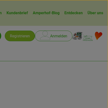
n
Kundenbrief
Amperhof-Blog
Entdecken
Über uns
Warenk
L
Registrieren
Anmelden
chen