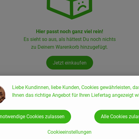
Hier passt noch ganz viel rein!
Es sieht so aus, als hättest Du noch nichts
zu Deinem Warenkorb hinzugefügt.
Jetzt einkaufen
Liebe Kundinnen, liebe Kunden, Cookies gewährleisten, da
Ihnen das richtige Angebot für Ihren Liefertag angezeigt wi
, Verband:
, Ver
 Favouriten hinzufügen
Produkt zu Favouriten hinzufü
 notwendige Cookies zulassen
Alle Cookies zul
, Kontrollstelle:
, Kontroll
DE-ÖKO-006
CH-BIO
n
Aktion
Cookieeinstellungen