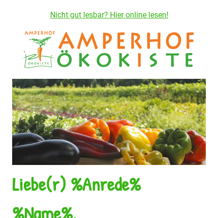
Nicht gut lesbar? Hier online lesen!
Liebe(r) %Anrede%
%Name%,