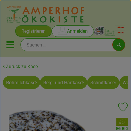
Warenko
Registrieren
Anmelden
Link
Mobiles Menu öffnen oder sc
Such
Zurück zu Käse
Brot & Gebäck
Rohmilchkäse
Berg- und Hartkäse
Schnittkäse
Wei
Rezepte
Themen
Pr
Ökokisten
, Verband:
Obst & Gemüse
EG-BIO