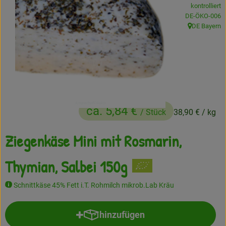
kontrolliert
Frisches
, Kontrollstelle
DE-ÖKO-006
DE Bayern
, Herkunft:
Angebote
Haltbares
Getränke
Naturkosmetik
ca. 5,84 €
/ Stück
38,90 €
/ kg
Drogerie
Ziegenkäse Mini mit Rosmarin,
Thymian, Salbei 150g
Gratis Ökokiste im Wert von 25 Euro
Veranstaltungen
Schnittkäse 45% Fett i.T. Rohmilch mikrob.Lab Kräu
Kundenbrief
hinzufügen
Produkt zum Warenkorb hinzufü