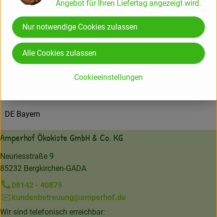
Angebot für Ihren Liefertag angezeigt wird.
83564 Soyen
Nur notwendige Cookies zulassen
Produktinformationen
Alle Cookies zulassen
Cookieeinstellungen
Herkunft
DE Bayern
Amperhof Ökokiste GmbH & Co. KG
Neuriesstraße 9
85232 Bergkirchen-GADA
08142 - 40879
kundenbetreuung@amperhof.de
Wir sind telefonisch erreichbar: