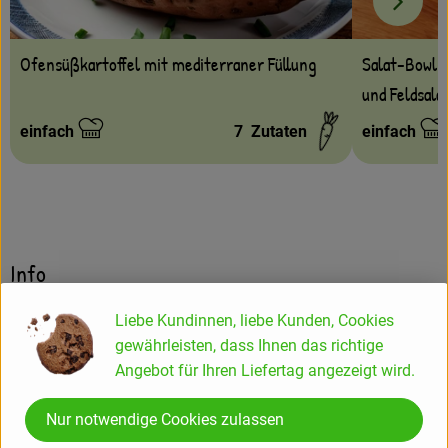
Ofensüßkartoffel mit mediterraner Füllung
Salat-Bowl 
und Feldsala
einfach
7
Zutaten
einfach
Schwierigkeit:
Schwierigke
Info
Liebe Kundinnen, liebe Kunden, Cookies
Ziegenfrischkäse Senfschrot past. 45%F.i.T. mLab
gewährleisten, dass Ihnen das richtige
Angebot für Ihren Liefertag angezeigt wird.
Produktinformationen
Nur notwendige Cookies zulassen