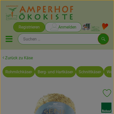
Warenko
Registrieren
Anmelden
Link
Mobiles Menu öffnen oder sc
Such
Zurück zu Käse
Brot & Gebäck
Rohmilchkäse
Berg- und Hartkäse
Schnittkäse
Wei
Rezepte
Themen
Pr
Ökokisten
, Verband:
Obst & Gemüse