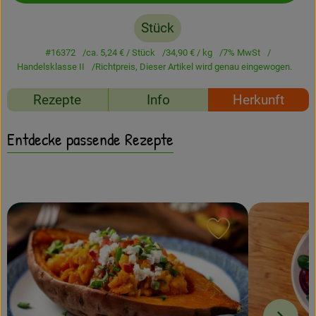
Amperhof-Blog
Stück
Entdecken
#16372
ca. 5,24 €
/ Stück
34,90 €
/ kg
7% MwSt
Über uns
Handelsklasse II
Richtpreis,
Dieser Artikel wird genau eingewogen.
Rezepte
Info
Herkunft
Entdecke passende Rezepte
Rezept zu Favour