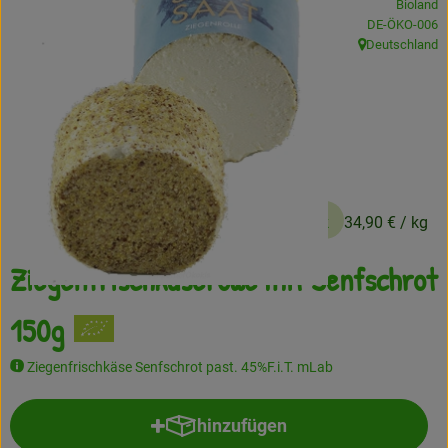
Bioland
, Kontrollstelle
DE-ÖKO-006
Frisches
Deutschland
, Herkunft:
Angebote
Haltbares
Getränke
Naturkosmetik
ca. 5,24 €
/ Stück
34,90 €
/ kg
Drogerie
Ziegenfrischkäserolle mit Senfschrot
150g
Gratis Ökokiste im Wert von 25 Euro
Veranstaltungen
Ziegenfrischkäse Senfschrot past. 45%F.i.T. mLab
Kundenbrief
hinzufügen
Produkt zum Warenkorb hinzufü