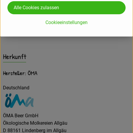
Zutaten
Alle Cookies zulassen
Cookieeinstellungen
Produktdatenblatt
Herkunft
Hersteller: ÖMA
Deutschland
ÖMA Beer GmbH
Ökologische Molkereien Allgäu
D 88161 Lindenberg im Allgäu