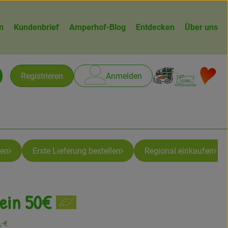
n
Kundenbrief
Amperhof-Blog
Entdecken
Über uns
Warenk
L
Registrieren
Anmelden
chen
ben
Erste Lieferung bestellen
Regional einkaufen
ein 50€
,-€