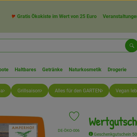
Gratis Ökokiste im Wert von 25 Euro
Veranstaltunge
Su
bote
Haltbares
Getränke
Naturkosmetik
Drogerie
la
Grillsaison
Alles für den GARTEN
Vegan le
Wertgutsch
Produkt zu Favouriten hinzufügen
, Kontrollstelle:
DE-ÖKO-006
Geschenkgutschein 50