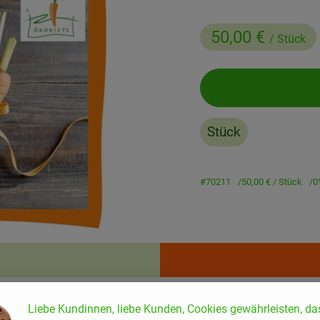
50,00 €
/ Stück
Stück
#70211
50,00 €
/ Stück
0
Rezepte
enden Rezepte gefunden.
Liebe Kundinnen, liebe Kunden, Cookies gewährleisten, da