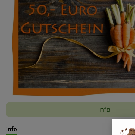
Info
Es wurden keine pass
Entdecke passende Rezepte
Info