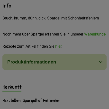
Es wurden keine passe
Entdecke passende Rezepte
Amperhof-Blog
Info
Entdecken
Bruch, krumm, dünn, dick, Spargel mit Schönheitsfehlern
Über uns
Noch mehr über Spargel erfahren Sie in unserer
Warenkunde
.
Rezepte zum Artikel finden Sie
hier
.
Produktinformationen
Herkunft
Hersteller: Spargelhof Heitmeier