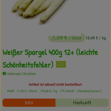
Frisches
Angebote
Haltbares
7,39 €
/ Stück
18,48 €
/ kg
Getränke
Weißer Spargel 400g 12+ (leichte
Naturkosmetik
Drogerie
Schönheitsfehler)
Heitmeier Christian
Gratis Ökokiste im Wert von 25 Euro
Artikel ist aktuell nicht bestellbar!
Veranstaltungen
#689
7,39 €
/ Stück
18,48 €
/ kg
7% MwSt
Handelsklasse II
Rezepte
Kundenbrief
Info
Herkunft