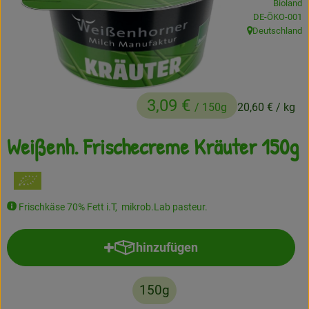
Bioland
, Kontrollstelle
DE-ÖKO-001
Frisches
Deutschland
, Herkunft:
Angebote
Haltbares
3,09 €
/ 150g
20,60 €
/ kg
Getränke
Weißenh. Frischecreme Kräuter 150g
Naturkosmetik
Drogerie
Frischkäse 70% Fett i.T, mikrob.Lab pasteur.
Gratis Ökokiste im Wert von 25 Euro
hinzufügen
Veranstaltungen
Produkt zum Warenkorb hinzufü
Kundenbrief
150g