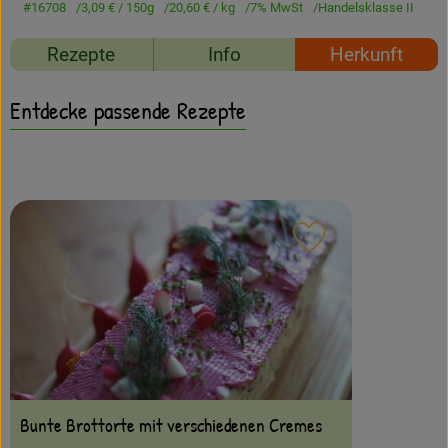
Amperhof-Blog
#16708
3,09 €
/ 150g
20,60 €
/ kg
7% MwSt
Handelsklasse II
Entdecken
Rezepte
Info
Herkunft
Über uns
Entdecke passende Rezepte
Rezept zu Favour
Bunte Brottorte mit verschiedenen Cremes