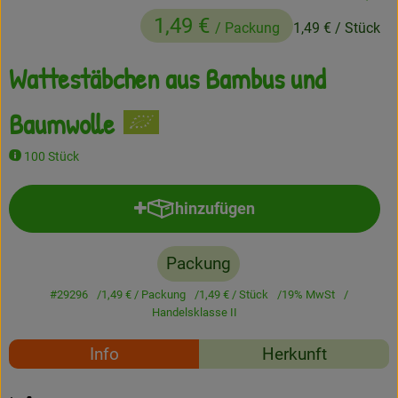
, Herku
1,49 €
Frisches
/ Packung
1,49 €
/ Stück
Angebote
Wattestäbchen aus Bambus und
Haltbares
Baumwolle
Getränke
100 Stück
Naturkosmetik
hinzufügen
Produkt zum Warenkorb hinzufü
Drogerie
Packung
Gratis Ökokiste im Wert von 25 Euro
#29296
1,49 €
/ Packung
1,49 €
/ Stück
19% MwSt
Handelsklasse II
Veranstaltungen
Rezepte
Info
Herkunft
Kundenbrief
Es wurden keine passe
Entdecke passende Rezepte