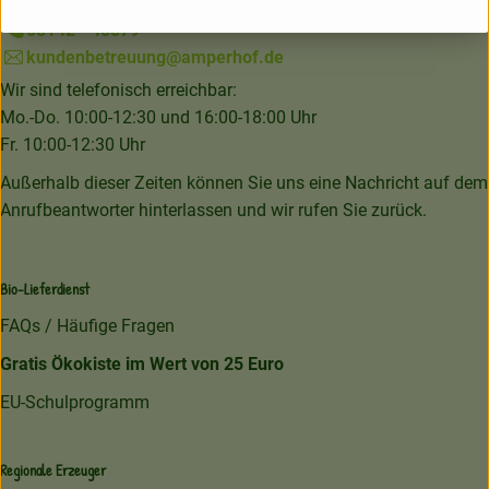
08142 - 40879
kundenbetreuung@amperhof.de
Wir sind telefonisch erreichbar:
Mo.-Do. 10:00-12:30 und 16:00-18:00 Uhr
Fr. 10:00-12:30 Uhr
Außerhalb dieser Zeiten können Sie uns eine Nachricht auf dem
Anrufbeantworter hinterlassen und wir rufen Sie zurück.
Bio-Lieferdienst
FAQs / Häufige Fragen
Gratis Ökokiste im Wert von 25 Euro
EU-Schulprogramm
Regionale Erzeuger