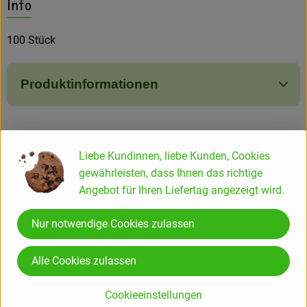
Info
Amperhof-Blog
Entdecken
100 Stück
Über uns
Produktinformationen
Herkunft
Liebe Kundinnen, liebe Kunden, Cookies
gewährleisten, dass Ihnen das richtige
Hersteller: HYD
Angebot für Ihren Liefertag angezeigt wird.
Nur notwendige Cookies zulassen
DIV
Amperhof Ökokiste GmbH & Co. KG
Alle Cookies zulassen
Neuriesstraße 9
Cookieeinstellungen
85232 Bergkirchen-GADA