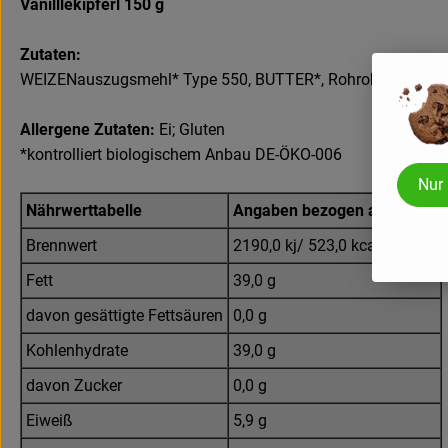
Vanilllekipferl 150 g
Zutaten:
WEIZENauszugsmehl* Type 550, BUTTER*, Rohrohrzucker*, EI
Allergene Zutaten:
Ei; Gluten
*kontrolliert biologischem Anbau DE-ÖKO-006
Nur
Nährwerttabelle
Angaben bezogen auf 100 g
Brennwert
2190,0 kj/ 523,0 kcal
Fett
39,0 g
davon gesättigte Fettsäuren
0,0 g
Kohlenhydrate
39,0 g
davon Zucker
0,0 g
Eiweiß
5,9 g