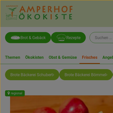
Brot & Gebäck
Rezepte
Themen
Ökokisten
Obst & Gemüse
Frisches
Ange
Brote Bäckerei Schubert
Brote Bäckerei Bömmel
regional