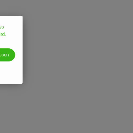
ss
rd.
assen