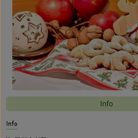
Info
Es wurden keine pass
Entdecke passende Rezepte
Info