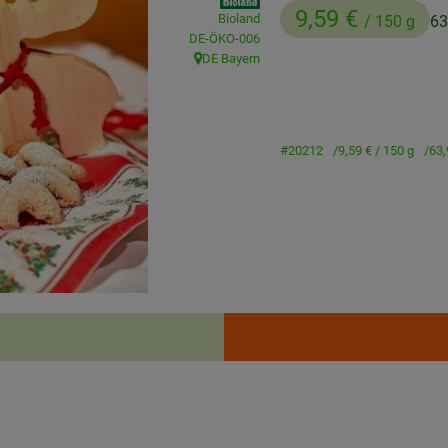
9,59 €
Bioland
/ 150 g
63
, Kontrollstelle:
DE-ÖKO-006
DE Bayern
, Herkunft:
#20212
9,59 €
/ 150 g
63,
Rezepte
enden Rezepte gefunden.