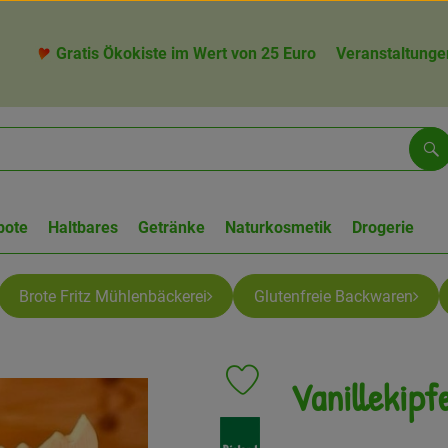
Gratis Ökokiste im Wert von 25 Euro
Veranstaltunge
Su
bote
Haltbares
Getränke
Naturkosmetik
Drogerie
Brote Fritz Mühlenbäckerei
Glutenfreie Backwaren
Vanillekipf
Produkt zu Favouriten hinzufügen
, Verband: