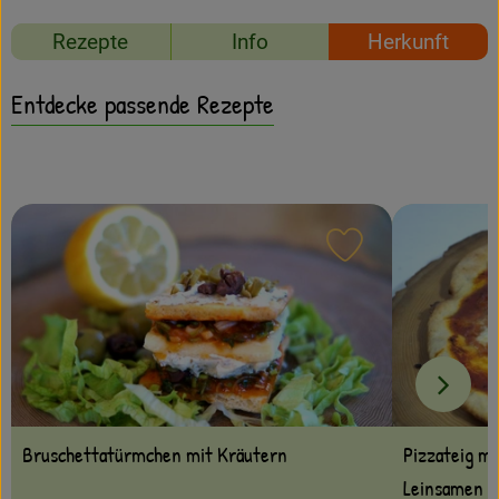
Amperhof-Blog
Rezepte
Info
Herkunft
Entdecken
Entdecke passende Rezepte
Über uns
Rezept zu Favour
Bruschettatürmchen mit Kräutern
Pizzateig m
Leinsamen