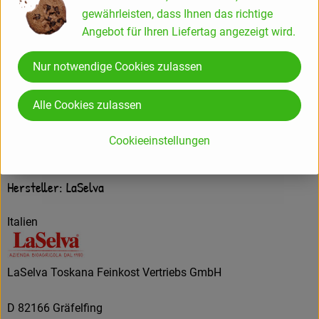
Dazu Empfohlen
gewährleisten, dass Ihnen das richtige
Angebot für Ihren Liefertag angezeigt wird.
Albgold Fusilli 500 g
Nur notwendige Cookies zulassen
Alle Cookies zulassen
Cookieeinstellungen
Herkunft
Hersteller: LaSelva
Italien
LaSelva Toskana Feinkost Vertriebs GmbH
D 82166 Gräfelfing