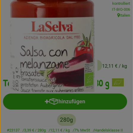
kontrolliert
Frisches
, Kontrollstel
IT-BIO-006
Italien
, Herkunft
Angebote
Haltbares
Getränke
Naturkosmetik
3,39 €
/ 280g
12,11 €
/ kg
Drogerie
Tomatensauce Aubergine 280 g
Gratis Ökokiste im Wert von 25 Euro
hinzufügen
Produkt zum Warenkorb hinzufü
Veranstaltungen
280g
Kundenbrief
#23137
3,39 €
/ 280g
12,11 €
/ kg
7% MwSt
Handelsklasse II