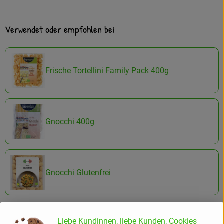
Verwendet oder empfohlen bei
Frische Tortellini Family Pack 400g
Gnocchi 400g
Gnocchi Glutenfrei
Liebe Kundinnen, liebe Kunden, Cookies