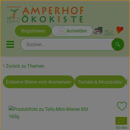
Warenko
Registrieren
Anmelden
Link
Mobiles Menu öffnen oder sc
Such
Zurück zu Themen
Brot & Gebäck
Erlesene Weine vom Ammersee
Tomate & Mozzarella
Rezepte
Themen
Pr
Ökokisten
, Verband:
Obst & Gemüse
EG-Bio