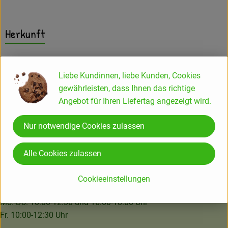
Amperhof-Blog
Entdecken
Herkunft
Über uns
Hersteller: TAI
Liebe Kundinnen, liebe Kunden, Cookies
Deutschland
gewährleisten, dass Ihnen das richtige
Angebot für Ihren Liefertag angezeigt wird.
Amperhof Ökokiste GmbH & Co. KG
Nur notwendige Cookies zulassen
Neuriesstraße 9
85232 Bergkirchen-GADA
Alle Cookies zulassen
08142 - 40879
kundenbetreuung@amperhof.de
Cookieeinstellungen
Wir sind telefonisch erreichbar:
Mo.-Do. 10:00-12:30 und 16:00-18:00 Uhr
Fr. 10:00-12:30 Uhr