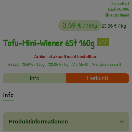
kontrolliert
Frisches
, Kontrollstelle
DE-ÖKO-006
Deutschland
, Herkunft:
Angebote
3,69 €
/ 160g
23,06 €
/ kg
Haltbares
Tofu-Mini-Wiener 6St 160g
Getränke
Artikel ist aktuell nicht bestellbar!
Naturkosmetik
#8220
3,69 €
/ 160g
23,06 €
/ kg
7% MwSt
Handelsklasse II
Drogerie
Rezepte
Info
Herkunft
Es wurden keine passe
Entdecke passende Rezepte
Info
Gratis Ökokiste im Wert von 25 Euro
Veranstaltungen
Kundenbrief
Produktinformationen