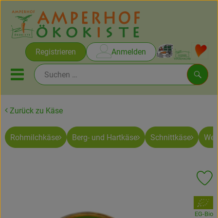
Warenko
Registrieren
Anmelden
Link
Mobiles Menu öffnen oder sc
Such
Zurück zu Käse
Brot & Gebäck
Rohmilchkäse
Berg- und Hartkäse
Schnittkäse
Wei
Rezepte
Themen
Pr
Ökokisten
, Verband:
Obst & Gemüse
EG-Bio