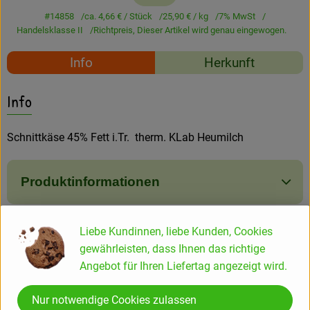
Amperhof-Blog
#14858
ca. 4,66 €
/ Stück
25,90 €
/ kg
7% MwSt
Handelsklasse II
Richtpreis,
Dieser Artikel wird genau eingewogen.
Entdecken
Rezepte
Info
Herkunft
Über uns
Es wurden keine passe
Entdecke passende Rezepte
Info
Schnittkäse 45% Fett i.Tr. therm. KLab Heumilch
Produktinformationen
Liebe Kundinnen, liebe Kunden, Cookies
Produktdatenblatt
gewährleisten, dass Ihnen das richtige
Angebot für Ihren Liefertag angezeigt wird.
Herkunft
Nur notwendige Cookies zulassen