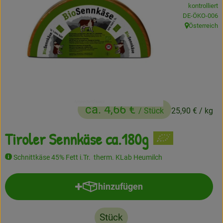
kontrolliert
Frisches
, Kontrollstelle
DE-ÖKO-006
Österreich
, Herkunft:
Angebote
Haltbares
Getränke
Naturkosmetik
ca. 4,66 €
/ Stück
25,90 €
/ kg
Drogerie
Tiroler Sennkäse ca.180g
Schnittkäse 45% Fett i.Tr. therm. KLab Heumilch
Gratis Ökokiste im Wert von 25 Euro
Veranstaltungen
hinzufügen
Produkt zum Warenkorb hinzufü
Kundenbrief
Stück