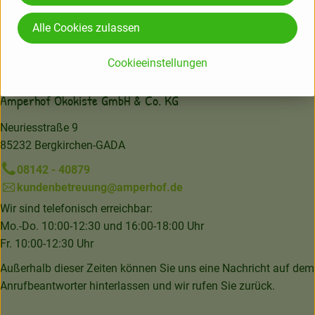
Alle Cookies zulassen
Hersteller: PLA
Cookieeinstellungen
Österreich
Amperhof Ökokiste GmbH & Co. KG
Neuriesstraße 9
85232 Bergkirchen-GADA
08142 - 40879
kundenbetreuung@amperhof.de
Wir sind telefonisch erreichbar:
Mo.-Do. 10:00-12:30 und 16:00-18:00 Uhr
Fr. 10:00-12:30 Uhr
Außerhalb dieser Zeiten können Sie uns eine Nachricht auf dem
Anrufbeantworter hinterlassen und wir rufen Sie zurück.