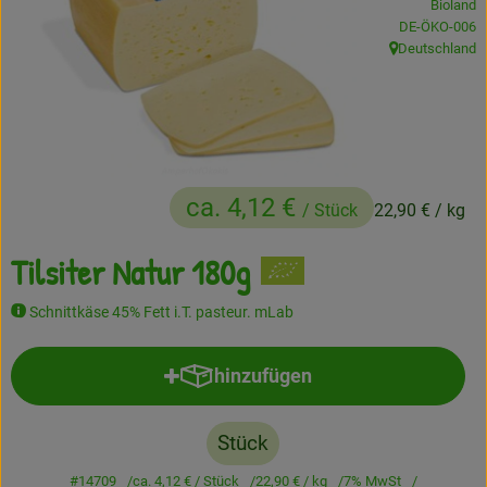
Bioland
, Kontrollstelle
DE-ÖKO-006
Frisches
Deutschland
, Herkunft:
Angebote
Haltbares
Getränke
ca. 4,12 €
/ Stück
22,90 €
/ kg
Naturkosmetik
Tilsiter Natur 180g
Drogerie
Schnittkäse 45% Fett i.T. pasteur. mLab
Gratis Ökokiste im Wert von 25 Euro
hinzufügen
Produkt zum Warenkorb hinzufü
Veranstaltungen
Stück
Kundenbrief
#14709
ca. 4,12 €
/ Stück
22,90 €
/ kg
7% MwSt