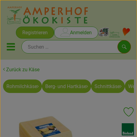
Warenko
Registrieren
Anmelden
Link
Mobiles Menu öffnen oder sc
Such
Zurück zu Käse
Brot & Gebäck
Rohmilchkäse
Berg- und Hartkäse
Schnittkäse
Wei
Rezepte
Themen
Pr
Ökokisten
, Verband:
Obst & Gemüse