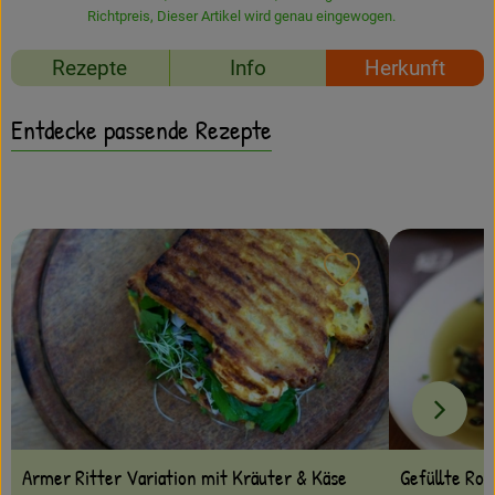
Amperhof-Blog
Richtpreis,
Dieser Artikel wird genau eingewogen.
Entdecken
Rezepte
Info
Herkunft
Über uns
Entdecke passende Rezepte
Rezept zu Favour
Gefüllte Rot
Armer Ritter Variation mit Kräuter & Käse