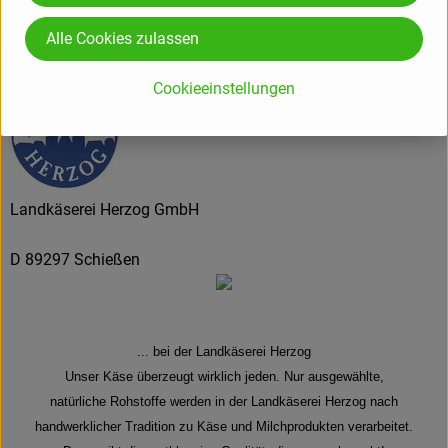
Hersteller: Roggenburger Bio
Alle Cookies zulassen
Deutschland
Cookieeinstellungen
Landkäserei Herzog GmbH
D 89297 Schießen
... bei der Landkäserei Herzog
Unser Käse überzeugt wirklich jeden. Nur ausgewählte,
natürliche Rohstoffe werden in der Landkäserei Herzog nach
handwerklicher Tradition zu Käse und Milchprodukten verarbeitet.