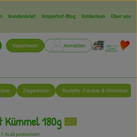
n
Kundenbrief
Amperhof-Blog
Entdecken
Über uns
Warenk
L
Registrieren
Anmelden
chen
käse
Ziegenkäse
Raclette- ,Fondue- & Ofenkäse
it Kümmel 180g
n
.T. KLab pasteurisiert