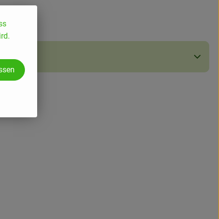
ss
rd.
assen