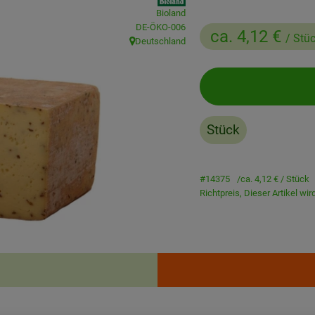
Bioland
, Kontrollstelle:
DE-ÖKO-006
ca. 4,12 €
/ Stü
Deutschland
, Herkunft:
Stück
#14375
ca. 4,12 €
/ Stück
Richtpreis,
Dieser Artikel wi
Rezepte
enden Rezepte gefunden.