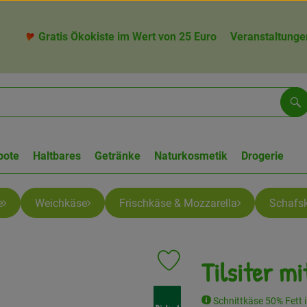
Gratis Ökokiste im Wert von 25 Euro
Veranstaltunge
Su
bote
Haltbares
Getränke
Naturkosmetik
Drogerie
e
Weichkäse
Frischkäse & Mozzarella
Schafs
Tilsiter m
Produkt zu Favouriten hinzufüge
, Verband:
Schnittkäse 50% Fett i