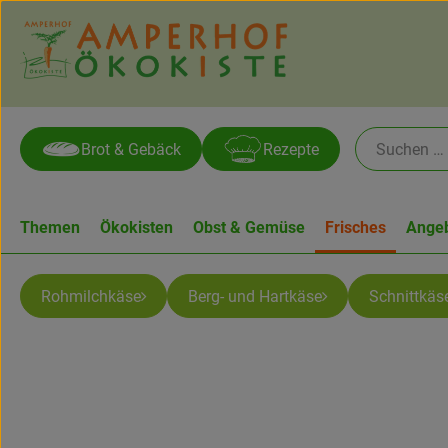
Brot & Gebäck
Rezepte
Themen
Ökokisten
Obst & Gemüse
Frisches
Ange
Rohmilchkäse
Berg- und Hartkäse
Schnittkäs