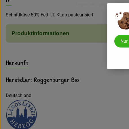
Schnittkäse 50% Fett i.T. KLab pasteurisiert
Produktinformationen
Nur
Herkunft
Hersteller: Roggenburger Bio
Deutschland