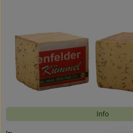
Info
Es wurden keine pass
Entdecke passende Rezepte
Info