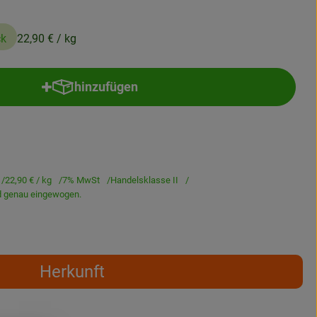
ck
22,90 €
/ kg
hinzufügen
Produkt zum Warenkorb hinzufügen
22,90 €
/ kg
7% MwSt
Handelsklasse II
rd genau eingewogen.
Herkunft