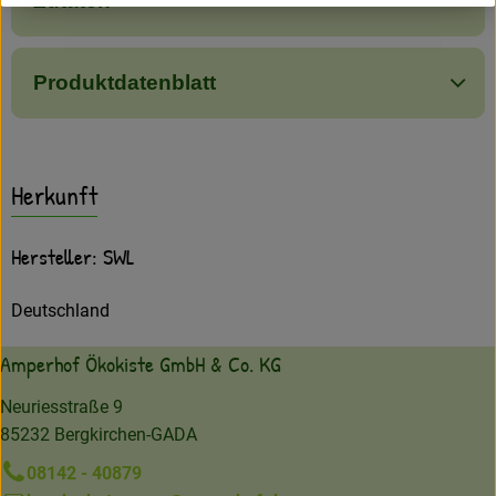
Zutaten
Produktdatenblatt
Herkunft
Hersteller: SWL
Deutschland
Amperhof Ökokiste GmbH & Co. KG
Neuriesstraße 9
85232 Bergkirchen-GADA
08142 - 40879