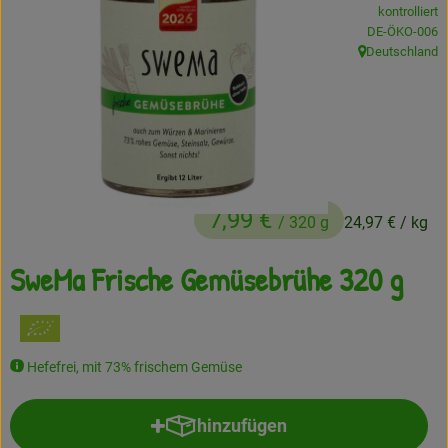
kontrolliert
Frisches
, Kontrollstelle
DE-ÖKO-006
Deutschland
, Herkunft:
Angebote
Haltbares
Getränke
Naturkosmetik
7,99 €
/ 320 g
24,97 €
/ kg
Drogerie
SweMa Frische Gemüsebrühe 320 g
Gratis Ökokiste im Wert von 25 Euro
Veranstaltungen
Hefefrei, mit 73% frischem Gemüse
Kundenbrief
hinzufügen
Produkt zum Warenkorb hinzufü