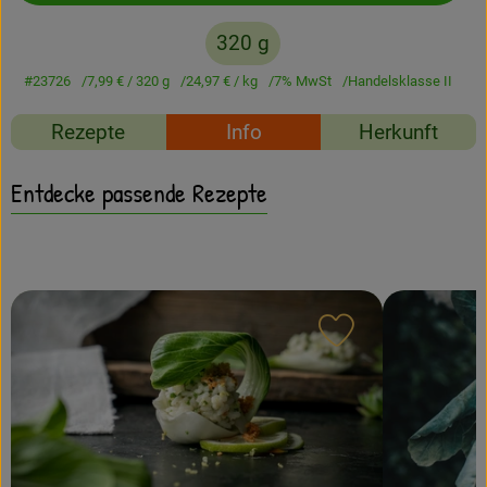
Amperhof-Blog
320 g
Entdecken
#23726
7,99 €
/ 320 g
24,97 €
/ kg
7% MwSt
Handelsklasse II
Über uns
Rezepte
Info
Herkunft
Entdecke passende Rezepte
Rezept zu Favour