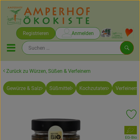
Warenko
Registrieren
Anmelden
Link
Mobiles Menu öffnen oder sc
Such
Zurück zu Würzen, Süßen & Verfeinern
Brot & Gebäck
Gewürze & Salz
Süßmittel
Kochzutaten
Verfeinern
Rezepte
Themen
Pr
Ökokisten
, Verband:
Obst & Gemüse
EG-Bio