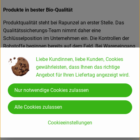
Produkte in bester Bio-Qualität
Produktqualität steht bei Rapunzel an erster Stelle. Das
Qualitätssicherungs-Team nimmt daher eine
Schlüsselposition im Unternehmen ein. Die Kontrollen der
Rohstoffe beginnen bereits auf dem Feld. Bei Wareneingang
werden alle Rohstoffe und Produkte beprobt. Zusätzlich
Liebe Kundinnen, liebe Kunden, Cookies
werden sie durch anerkannte externe Labors unabhängig
gewährleisten, dass Ihnen das richtige
analysiert.
Angebot für Ihren Liefertag angezeigt wird.
Wie schon zu Beginn liegen Rapunzel auch heute die
Nur notwendige Cookies zulassen
persönlichen Kontakte zu den Lieferanten und langfristige
Partnerschaften besonders am Herzen. Besuche vor Ort,
Beratung durch eigene Agrar-Ingenieure und der rege
Alle Cookies zulassen
Austausch miteinander sichern die einwandfreie Qualität der
Rohstoffe ab. Das schafft Transparenz - vom Feld bis zum
Cookieeinstellungen
Teller des Verbrauchers.