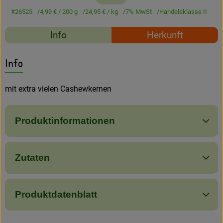
Amperhof-Blog
#26525
4,99 €
/ 200 g
24,95 €
/ kg
7% MwSt
Handelsklasse II
Entdecken
Rezepte
Info
Herkunft
Über uns
Es wurden keine passe
Entdecke passende Rezepte
Info
mit extra vielen Cashewkernen
Produktinformationen
Zutaten
Produktdatenblatt