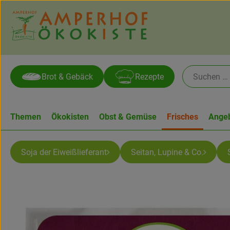
Brot & Gebäck
Rezepte
Themen
Ökokisten
Obst & Gemüse
Frisches
Ange
Soja der Eiweißlieferant
Seitan, Lupine & Co.