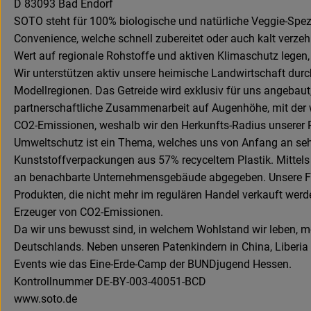
D 83093 Bad Endorf
SOTO steht für 100% biologische und natürliche Veggie-Spez
Convenience, welche schnell zubereitet oder auch kalt verze
Wert auf regionale Rohstoffe und aktiven Klimaschutz legen,
Wir unterstützen aktiv unsere heimische Landwirtschaft dur
Modellregionen. Das Getreide wird exklusiv für uns angebau
partnerschaftliche Zusammenarbeit auf Augenhöhe, mit der wi
CO2-Emissionen, weshalb wir den Herkunfts-Radius unserer R
Umweltschutz ist ein Thema, welches uns von Anfang an sehr
Kunststoffverpackungen aus 57% recyceltem Plastik. Mitt
an benachbarte Unternehmensgebäude abgegeben. Unsere Fir
Produkten, die nicht mehr im regulären Handel verkauft wer
Erzeuger von CO2-Emissionen.
Da wir uns bewusst sind, in welchem Wohlstand wir leben, m
Deutschlands. Neben unseren Patenkindern in China, Liberia
Events wie das Eine-Erde-Camp der BUNDjugend Hessen.
Kontrollnummer DE-BY-003-40051-BCD
www.soto.de