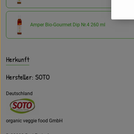
Amper Bio-Gourmet Dip Nr.4 260 ml
Herkunft
Hersteller: SOTO
Deutschland
organic veggie food GmbH