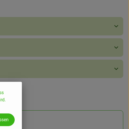
ss
rd.
assen