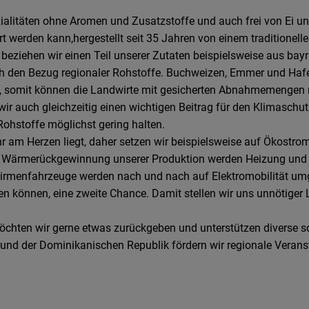
ialitäten ohne Aromen und Zusatzstoffe und auch frei von Ei un
hrt werden kann,hergestellt seit 35 Jahren von einem traditio
 beziehen wir einen Teil unserer Zutaten beispielsweise aus ba
ch den Bezug regionaler Rohstoffe. Buchweizen, Emmer und Hafer
t, somit können die Landwirte mit gesicherten Abnahmemengen r
r auch gleichzeitig einen wichtigen Beitrag für den Klimaschut
ohstoffe möglichst gering halten.
 am Herzen liegt, daher setzen wir beispielsweise auf Ökostro
els Wärmerückgewinnung unserer Produktion werden Heizung un
menfahrzeuge werden nach und nach auf Elektromobilität umge
den können, eine zweite Chance. Damit stellen wir uns unnötig
öchten wir gerne etwas zurückgeben und unterstützen diverse s
 und der Dominikanischen Republik fördern wir regionale Veran