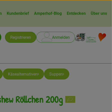
n
Kundenbrief
Amperhof-Blog
Entdecken
Über uns
Warenk
L
Registrieren
Anmelden
chen
Käsealternativen
Suppen
shew Röllchen 200g
gen