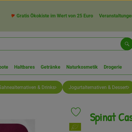
Gratis Ökokiste im Wert von 25 Euro
Veranstaltunge
Su
bote
Haltbares
Getränke
Naturkosmetik
Drogerie
Sahnealternativen & Drinks
Jogurtalternativen & Dessert
Spinat Ca
Produkt zu Favouriten hinzufü
, Verband: