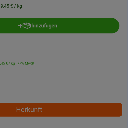
19,45 €
/ kg
hinzufügen
Produkt zum Warenkorb hinzufügen
,45 €
/ kg
7% MwSt
Herkunft