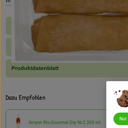
Produktinformationen
Zutaten
Produktdatenblatt
Dazu Empfohlen
Nur
Amper Bio-Gourmet Dip Nr.2 260 ml