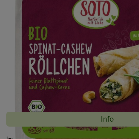
Info
Es wurden keine pass
Entdecke passende Rezepte
Info