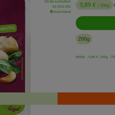
EG-Bio kontrolliert
3,89 €
/ 200g
, Kontrollstelle:
DE-ÖKO-003
Deutschland
, Herkunft:
200g
#6066
3,89 €
/ 200g
19
Rezepte
enden Rezepte gefunden.