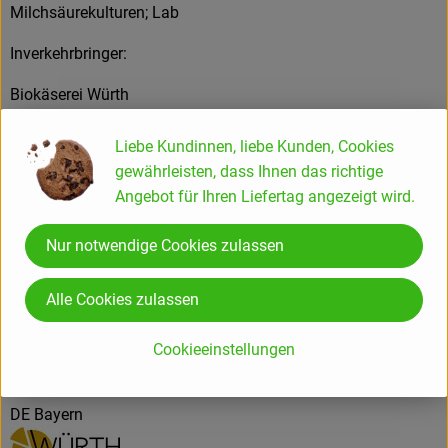
Milchsäurekulturen; Lab
Inverkehrbringer:
Biokäserei Würth
Am Lindlein 16
91126 Schwabach
Liebe Kundinnen, liebe Kunden, Cookies
gewährleisten, dass Ihnen das richtige
Angebot für Ihren Liefertag angezeigt wird.
Produktinformationen
Nur notwendige Cookies zulassen
Alle Cookies zulassen
Herkunft
Cookieeinstellungen
Hersteller: Würth Biokäse & Feinkost GmbH
DE Bayern