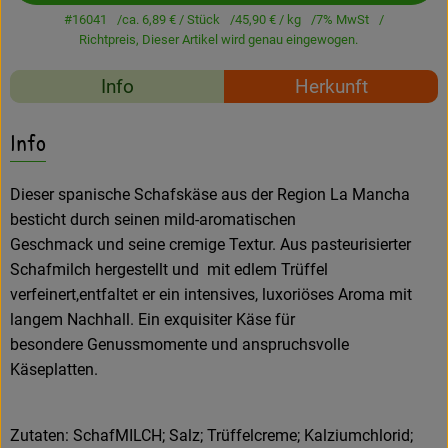
Amperhof-Blog
#16041
ca. 6,89 €
/ Stück
45,90 €
/ kg
7% MwSt
Richtpreis,
Dieser Artikel wird genau eingewogen.
Entdecken
Rezepte
Info
Herkunft
Über uns
Es wurden keine passe
Entdecke passende Rezepte
Info
Dieser spanische Schafskäse aus der Region La Mancha
besticht durch seinen mild-aromatischen
Geschmack und seine cremige Textur. Aus pasteurisierter
Schafmilch hergestellt und mit edlem Trüffel
verfeinert,entfaltet er ein intensives, luxoriöses Aroma mit
langem Nachhall. Ein exquisiter Käse für
besondere Genussmomente und anspruchsvolle
Käseplatten.
Zutaten: SchafMILCH; Salz; Trüffelcreme; Kalziumchlorid;