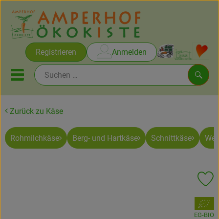
Warenko
Registrieren
Anmelden
Link
Mobiles Menu öffnen oder sc
Such
Zurück zu Käse
Brot & Gebäck
Rohmilchkäse
Berg- und Hartkäse
Schnittkäse
Wei
Rezepte
Themen
Pr
Ökokisten
, Verband:
Obst & Gemüse
EG-BIO