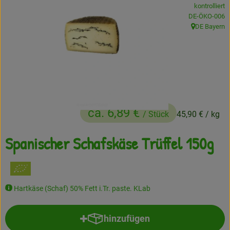
kontrolliert
Frisches
, Kontrollstelle
DE-ÖKO-006
DE Bayern
, Herkunft:
Angebote
Haltbares
Getränke
Naturkosmetik
ca. 6,89 €
/ Stück
45,90 €
/ kg
Drogerie
Spanischer Schafskäse Trüffel 150g
Gratis Ökokiste im Wert von 25 Euro
Veranstaltungen
Hartkäse (Schaf) 50% Fett i.Tr. paste. KLab
Kundenbrief
hinzufügen
Produkt zum Warenkorb hinzuf