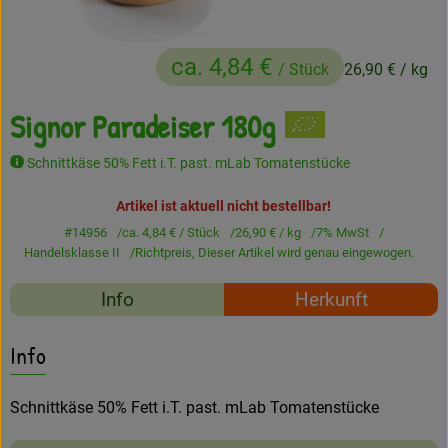
Frisches
ca. 4,84 €
/ Stück
26,90 €
/ kg
Angebote
Signor Paradeiser 180g
Haltbares
Getränke
Schnittkäse 50% Fett i.T. past. mLab Tomatenstücke
Naturkosmetik
Artikel ist aktuell nicht bestellbar!
#14956
ca. 4,84 €
/ Stück
26,90 €
/ kg
7% MwSt
Drogerie
Handelsklasse II
Richtpreis,
Dieser Artikel wird genau eingewogen.
Rezepte
Info
Herkunft
Gratis Ökokiste im Wert von 25 Euro
Es wurden keine passe
Entdecke passende Rezepte
Info
Veranstaltungen
Schnittkäse 50% Fett i.T. past. mLab Tomatenstücke
Kundenbrief