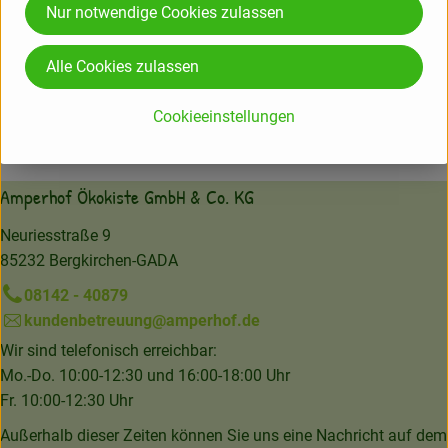
Nur notwendige Cookies zulassen
ÖMA Beer GmbH
Ökologische Molkereien Allgäu
Alle Cookies zulassen
D 88161 Lindenberg im Allgäu
Kontrollnummer DE-BY-006-12899-BCD
Cookieeinstellungen
www.oema.de
(Daten von Ecoinform)
Amperhof Ökokiste GmbH & Co. KG
Neuriesstraße 9
85232 Bergkirchen-GADA
08142 - 40879
kundenbetreuung@amperhof.de
Wir sind telefonisch erreichbar:
Mo.-Do. 10:00-12:30 und 16:00-18:00 Uhr
Fr. 10:00-12:30 Uhr
Außerhalb dieser Zeiten können Sie uns eine Nachricht auf dem