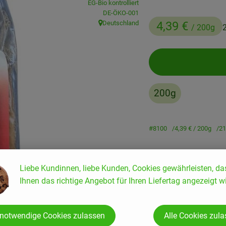
EG-Bio kontrolliert
, Kontrollstelle:
DE-ÖKO-001
Deutschland
4,39 €
/ 200g
, Herkunft:
200g
#8100
4,39 €
/ 200g
21
Liebe Kundinnen, liebe Kunden, Cookies gewährleisten, da
Ihnen das richtige Angebot für Ihren Liefertag angezeigt wi
Rezepte
enden Rezepte gefunden.
 notwendige Cookies zulassen
Alle Cookies zul