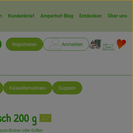
n
Kundenbrief
Amperhof-Blog
Entdecken
Über uns
Warenk
L
Registrieren
Anmelden
chen
Käsealternativen
Suppen
sch 200 g
gen
zum Braten oder Grillen