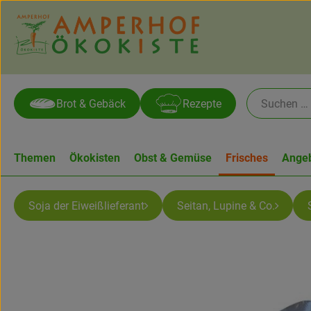
Brot & Gebäck
Rezepte
Themen
Ökokisten
Obst & Gemüse
Frisches
Ange
Soja der Eiweißlieferant
Seitan, Lupine & Co.