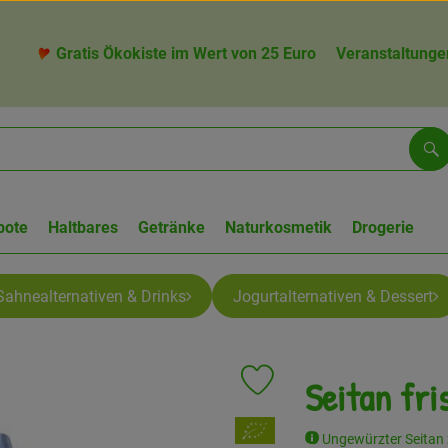
Gratis Ökokiste im Wert von 25 Euro
Veranstaltunge
Su
bote
Haltbares
Getränke
Naturkosmetik
Drogerie
Sahnealternativen & Drinks
Jogurtalternativen & Dessert
Seitan fri
Produkt zu Favouriten hinzufü
, Verband:
Ungewürzter Seitan 