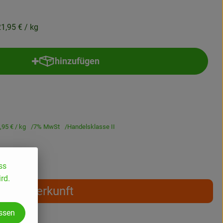
21,95 €
/ kg
hinzufügen
Produkt zum Warenkorb hinzufügen
,95 €
/ kg
7% MwSt
Handelsklasse II
ss
rd.
Herkunft
assen