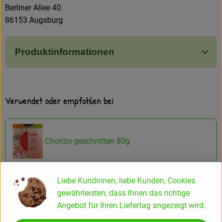
Berliner Allee 40
86153 Augsburg
Produktinformationen
Verwendet oder empfohlen bei
Chorizo geschnitten 80g
Liebe Kundinnen, liebe Kunden, Cookies
Grüne Oliven scharf ca.170g
gewährleisten, dass Ihnen das richtige
Angebot für Ihren Liefertag angezeigt wird.