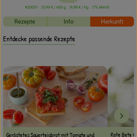
Amperhof-Blog
#20051
5,99 €
/ 600 g
9,98 €
/ kg
7% MwSt
Entdecken
Rezepte
Info
Herkunft
Über uns
Entdecke passende Rezepte
Rezept zu Favour
Rote Bete C
Geröstetes Sauerteigbrot mit Tomate und