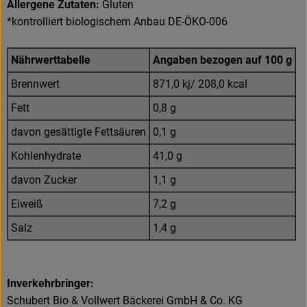
Allergene Zutaten:
Gluten
*kontrolliert biologischem Anbau DE-ÖKO-006
Nährwerttabelle
Angaben bezogen auf 100 g
Brennwert
871,0 kj/ 208,0 kcal
Fett
0,8 g
davon gesättigte Fettsäuren
0,1 g
Kohlenhydrate
41,0 g
davon Zucker
1,1 g
Eiweiß
7,2 g
Salz
1,4 g
Inverkehrbringer:
Schubert Bio & Vollwert Bäckerei GmbH & Co. KG