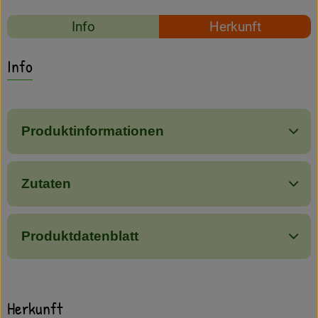
Amperhof-Blog
Rezepte
Info
Herkunft
Entdecken
Es wurden keine passe
Entdecke passende Rezepte
Info
Über uns
Produktinformationen
Zutaten
Produktdatenblatt
Herkunft