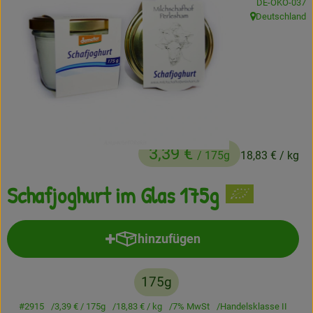
, Kontrollstelle
DE-ÖKO-037
Deutschland
Frisches
, Herkunft:
Angebote
Haltbares
Getränke
Naturkosmetik
3,39 €
/ 175g
18,83 €
/ kg
Drogerie
Schafjoghurt im Glas 175g
Gratis Ökokiste im Wert von 25 Euro
hinzufügen
Produkt zum Warenkorb hinzufü
Veranstaltungen
175g
Kundenbrief
#2915
3,39 €
/ 175g
18,83 €
/ kg
7% MwSt
Handelsklasse II