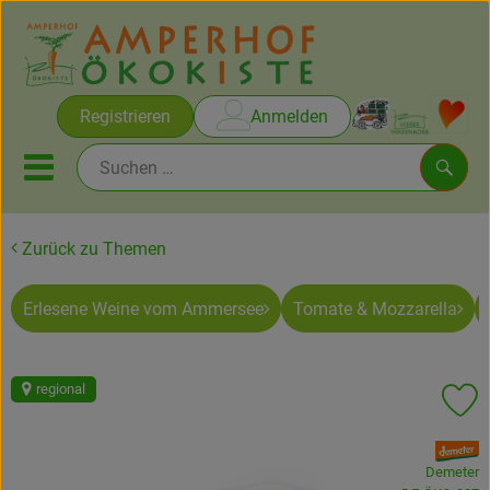
Warenko
Registrieren
Anmelden
Link
Mobiles Menu öffnen oder sc
Such
Zurück zu Themen
Brot & Gebäck
Erlesene Weine vom Ammersee
Tomate & Mozzarella
Rezepte
Themen
regional
Pr
Ökokisten
, Verband:
Obst & Gemüse
Demeter