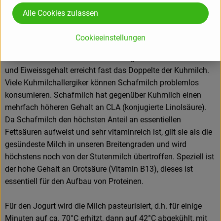
mit frühestens 6 Wochen, je nach Wetter, auf ihre
Alle Cookies zulassen
Sommerweide dürfen. Den ersten Schafjoghurt gibt es dann
ab März.
Cookieeinstellungen
Schafmilch ist von besonders rahmiger Konsistenz. Ihr Fett-
und Eiweissgehalt erreicht fast das Doppelte der Kuhmilch.
Viele Kuhmilchallergiker können Schafmilch problemlos
konsumieren. Schafmilch hat gegenüber Kuhmilch einen
mehrfach höheren Gehalt an CLA (konjugierte Linolsäure).
Da Schafmilch den höchsten Anteil an essentiellen
Fettsäuren aufweist und sehr vitaminreich ist, gilt sie als die
gesündeste Milch in unseren Breitengraden und wird
höchstens noch von der Stutenmilch übertroffen. Speziell ist
der hohe Gehalt an Orotsäure (Vitamin B13), dieses ist
essentiell für den Aufbau von Proteinen.
Für den Jogurt wird die Milch pasteurisiert, d.h. für einige
Minuten auf ca. 70°C erhitzt, dann auf 42°C abgekühlt, mit