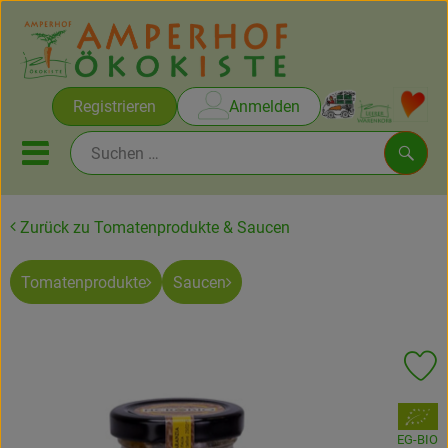
Warenko
Registrieren
Anmelden
Link
Mobiles Menu öffnen oder sc
Such
Zurück zu Tomatenprodukte & Saucen
Brot & Gebäck
Tomatenprodukte
Saucen
Rezepte
Themen
Pr
Ökokisten
, Verband:
Obst & Gemüse
EG-BIO