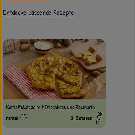
Amperhof-Blog
Entdecke passende Rezepte
Entdecken
Über uns
Rezept zu Favour
Kartoffelpizza mit Frischkäse und Rosmarin
mittel
3
Zutaten
Schwierigkeit: