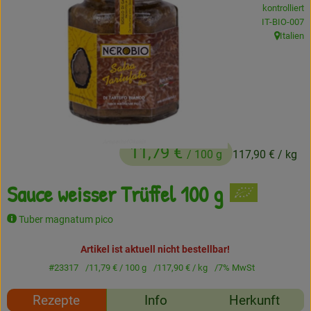
kontrolliert
Frisches
, Kontrollstel
IT-BIO-007
Italien
, Herkunft
Angebote
Haltbares
Getränke
Naturkosmetik
11,79 €
/ 100 g
117,90 €
/ kg
Drogerie
Sauce weisser Trüffel 100 g
Tuber magnatum pico
Gratis Ökokiste im Wert von 25 Euro
Artikel ist aktuell nicht bestellbar!
Veranstaltungen
#23317
11,79 €
/ 100 g
117,90 €
/ kg
7% MwSt
Kundenbrief
Rezepte
Info
Herkunft