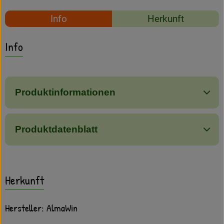
Amperhof-Blog
Rezepte
Info
Herkunft
Entdecken
Es wurden keine passe
Entdecke passende Rezepte
Info
Über uns
Produktinformationen
Produktdatenblatt
Herkunft
Hersteller: AlmaWin