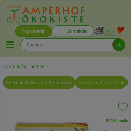
Warenko
Registrieren
Anmelden
Link
Mobiles Menu öffnen oder sc
Such
Zurück zu Themen
Brot & Gebäck
Erlesene Weine vom Ammersee
Tomate & Mozzarella
Rezepte
Themen
Pr
Ökokisten
, Verband:
ECO Garantie
Obst & Gemüse
, 
.