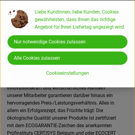
Berücksichtigung der menschlichen Gesundheit
sowie der steten Optimierung der Wasch- und
Liebe Kundinnen, liebe Kunden, Cookies
Reinigungswirkung unserer Produkte stehen wir
gewährleisten, dass Ihnen das richtige
täglich neu für unseren Leitsatz ein.
Angebot für Ihren Liefertag angezeigt wird.
Um diesem Anspruch dauerhaft gerecht zu werden,
Nur notwendige Cookies zulassen
entwickeln wir unsere Produkte mit und für unsere
Kunden selbst. Der enge Kundenkontakt unserer
Alle Cookies zulassen
Fachberater vor Ort dient daher auch einem steten
Optimierungsprozess.
Cookieeinstellungen
Ökologische Entwicklungskompetenz,
Innovationskraft und wirtschaftliches Handeln
unserer Mitarbeiter garantieren darüber hinaus ein
hervorragendes Preis-/Leistungsverhältnis. Alles in
allem ein Erfolgsrezept, das Früchte trägt: Die
ökologische Qualität unserer Produkte ist zertifiziert
mit dem ECOGARANTIE-Zeichen des anerkannten
Prüfinstituts CERTISYS Belgium und oder ECOCERT