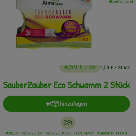
Deutschland
, Herkunft:
Frisches
Angebote
Haltbares
Getränke
Naturkosmetik
4,59 €
/ 2St
4,59 €
/ Stück
Drogerie
SauberZauber Eco Schwamm 2 Stück
Gratis Ökokiste im Wert von 25 Euro
hinzufügen
Produkt zum Warenkorb hinzufü
Veranstaltungen
2St
Kundenbrief
#28254
4,59 €
/ 2St
4,59 €
/ Stück
19% MwSt
Handelsklasse II