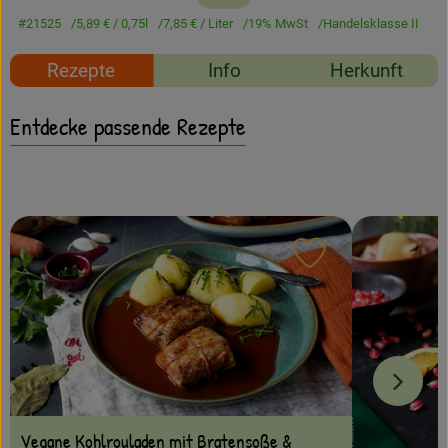
Amperhof-Blog
#21525
5,89 €
/ 0,75l
7,85 €
/ Liter
19% MwSt
Handelsklasse II
Entdecken
Rezepte
Info
Herkunft
Über uns
Entdecke passende Rezepte
Rezept zu Favour
Vegane Kohlrouladen mit Bratensoße &