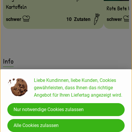
Kartoffeln
Rote Bete W
schwer
10
Zutaten
schwer
Schwierigkeit:
Schwierigke
Info
Sangiovese I.G.T. 0,75 l
Liebe Kundinnen, liebe Kunden, Cookies
gewährleisten, dass Ihnen das richtige
Angebot für Ihren Liefertag angezeigt wird.
Alkoholgehalt: 13,5 % Vol.
enthält SULFITE
Nur notwendige Cookies zulassen
Die rubinrote Farbe dieses vollmundigen und fruchtigen
Rotweins verbindet sich mit seinem weinigen, leicht
Alle Cookies zulassen
blumigen Duft. Im Geschmack finden sich Aromen von