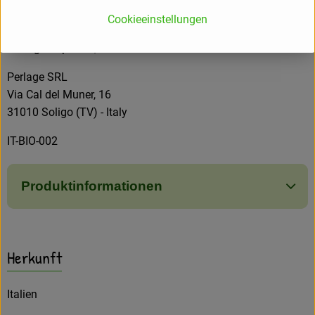
Kirschen und Brombeeren mit ausgewogenen Tanninen.
Cookieeinstellungen
Der Wein passt gut zu gebratenem Fleisch und vielen
würzigen Speisen, oder reifem Käse.
Perlage SRL
Via Cal del Muner, 16
31010 Soligo (TV) - Italy
IT-BIO-002
Produktinformationen
Herkunft
Italien