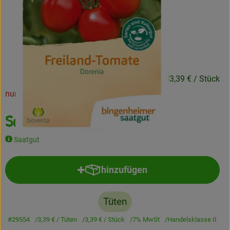
Frisches
Angebote
Haltbares
3,39 €
/ Tüten
3,39 €
/ Stück
Getränke
nur noch 5 Tüten verfügbar!
Naturkosmetik
Saat: Tomate Dorenia
Drogerie
Saatgut
Gratis Ökokiste im Wert von 25 Euro
hinzufügen
Produkt zum Warenkorb hinzufü
Veranstaltungen
Tüten
Kundenbrief
#29554
3,39 €
/ Tüten
3,39 €
/ Stück
7% MwSt
Handelsklasse II