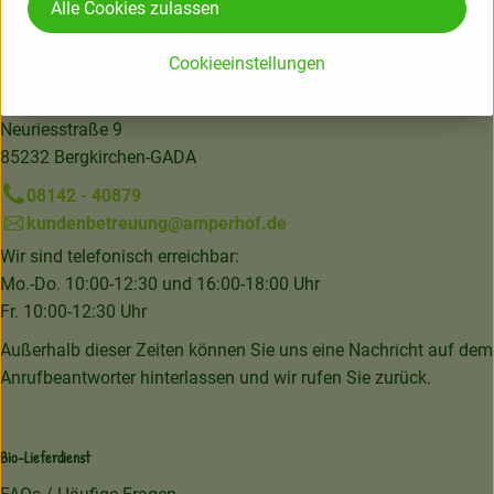
Alle Cookies zulassen
Deutschland
Cookieeinstellungen
Amperhof Ökokiste GmbH & Co. KG
Neuriesstraße 9
85232 Bergkirchen-GADA
08142 - 40879
kundenbetreuung@amperhof.de
Wir sind telefonisch erreichbar:
Mo.-Do. 10:00-12:30 und 16:00-18:00 Uhr
Fr. 10:00-12:30 Uhr
Außerhalb dieser Zeiten können Sie uns eine Nachricht auf dem
Anrufbeantworter hinterlassen und wir rufen Sie zurück.
Bio-Lieferdienst