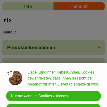
Amperhof-Blog
Rezepte
Info
Herkunft
Entdecken
Es wurden keine passe
Entdecke passende Rezepte
Info
Über uns
Saatgut
Produktinformationen
Produktdatenblatt
Liebe Kundinnen, liebe Kunden, Cookies
gewährleisten, dass Ihnen das richtige
Angebot für Ihren Liefertag angezeigt wird.
Herkunft
Nur notwendige Cookies zulassen
Hersteller: BIN