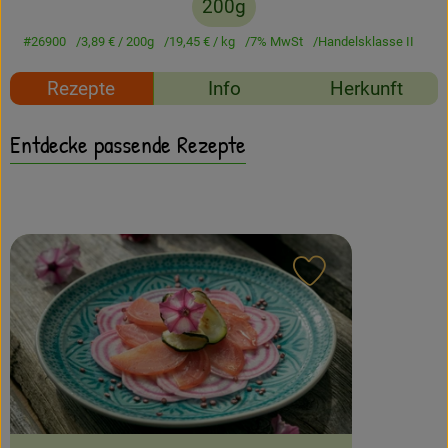
200g
Amperhof-Blog
#26900
3,89 €
/ 200g
19,45 €
/ kg
7% MwSt
Handelsklasse II
Entdecken
Rezepte
Info
Herkunft
Über uns
Entdecke passende Rezepte
Rezept zu Favour