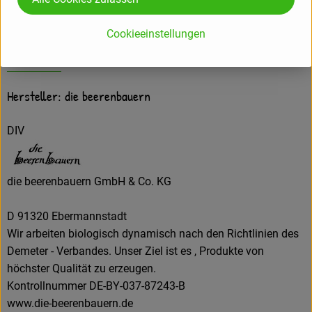
Cookieeinstellungen
Herkunft
Hersteller: die beerenbauern
DIV
die beerenbauern GmbH & Co. KG
D 91320 Ebermannstadt
Wir arbeiten biologisch dynamisch nach den Richtlinien des
Demeter - Verbandes. Unser Ziel ist es , Produkte von
höchster Qualität zu erzeugen.
Kontrollnummer DE-BY-037-87243-B
www.die-beerenbauern.de