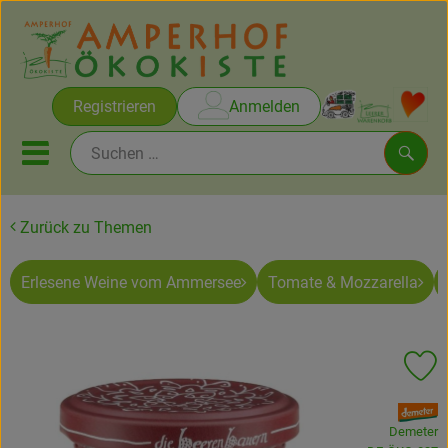
Warenko
Registrieren
Anmelden
Link
Mobiles Menu öffnen oder sc
Such
Zurück zu Themen
Brot & Gebäck
Erlesene Weine vom Ammersee
Tomate & Mozzarella
Rezepte
Themen
Pr
Ökokisten
, Verband:
Obst & Gemüse
Demeter