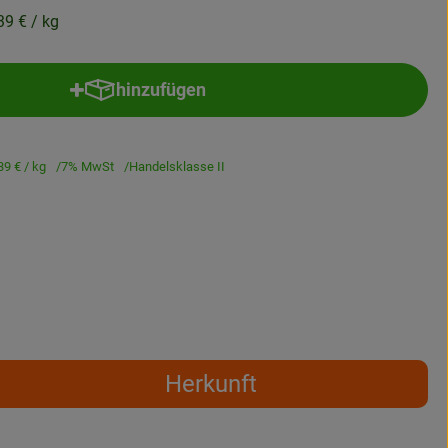
39 €
/ kg
hinzufügen
Produkt zum Warenkorb hinzufügen
39 €
/ kg
7% MwSt
Handelsklasse II
Herkunft