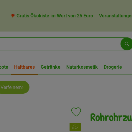
Gratis Ökokiste im Wert von 25 Euro
Veranstaltunge
Su
bote
Haltbares
Getränke
Naturkosmetik
Drogerie
Verfeinern
Rohrohrzu
Produkt zu Favouriten hinzufü
, Verband: