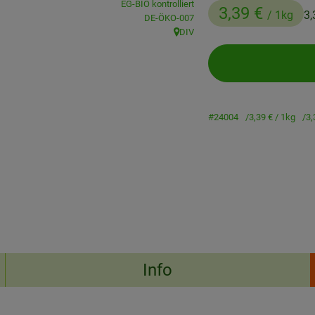
EG-BIO kontrolliert
3,39 €
/ 1kg
3,
, Kontrollstelle:
DE-ÖKO-007
DIV
, Herkunft:
#24004
3,39 €
/ 1kg
3,
Info