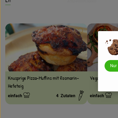
Rezept zu Favouri
Nur
Vegane Pizzas
Knusprige Pizza-Muffins mit Rosmarin-
Hefeteig
einfach
4
Zutaten
einfach
Schwierigkeit:
Schwierigkeit: