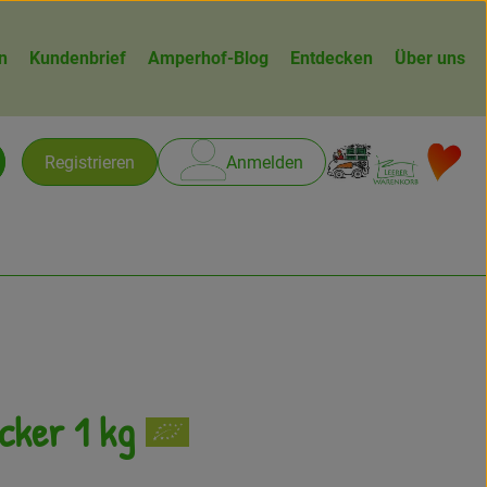
n
Kundenbrief
Amperhof-Blog
Entdecken
Über uns
Warenk
L
Registrieren
Anmelden
chen
cker 1 kg
gen