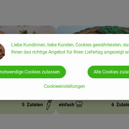
ten hinzufügen
Rezept zu Favouriten hinzufügen
Liebe Kundinnen, liebe Kunden, Cookies gewährleisten, da
Ihnen das richtige Angebot für Ihren Liefertag angezeigt wi
 notwendige Cookies zulassen
Alle Cookies zul
chnecken
Pizzateig mit verschiedenen Mehls
Cookieeinstellungen
und Leinsamen
5
Zutaten
einfach
6
Zutat
Schwierigkeit: