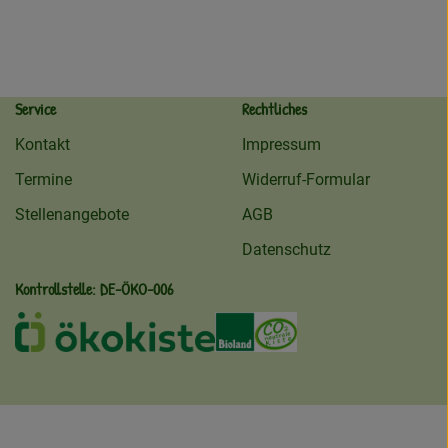
Service
Rechtliches
Kontakt
Impressum
Termine
Widerruf-Formular
Stellenangebote
AGB
Datenschutz
Kontrollstelle: DE-ÖKO-006
ekokiste
Externer Link zu /ueber-uns/oeko
Externer Link zu /regionale
Externer Link zu /ueb