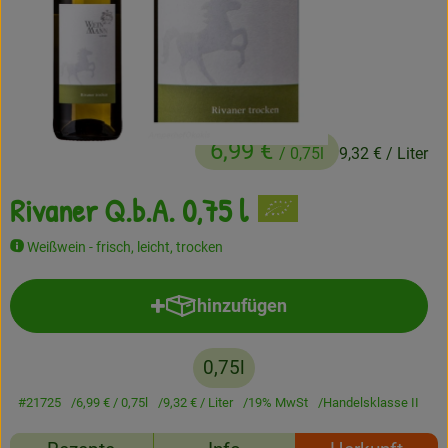
Frisches
Angebote
Haltbares
6,99 €
/ 0,75l
9,32 €
/ Liter
Getränke
Rivaner Q.b.A. 0,75 l
Naturkosmetik
Drogerie
Weißwein - frisch, leicht, trocken
hinzufügen
Produkt zum Warenkorb hinzufü
Gratis Ökokiste im Wert von 25 Euro
Veranstaltungen
0,75l
#21725
6,99 €
/ 0,75l
9,32 €
/ Liter
19% MwSt
Handelsklasse II
Kundenbrief