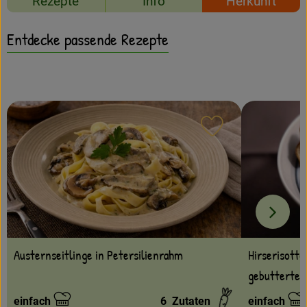
Rezepte
Info
Herkunft
Amperhof-Blog
Entdecken
Entdecke passende Rezepte
Über uns
Rezept zu Favour
Austernseitlinge in Petersilienrahm
Hirserisotto
gebutterten
einfach
6
Zutaten
einfach