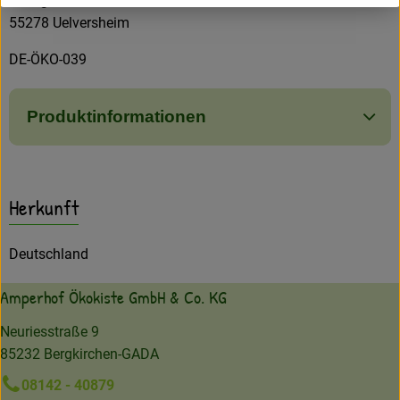
Weingut Jakob Neumer OHG
55278 Uelversheim
DE-ÖKO-039
Produktinformationen
Herkunft
Deutschland
Amperhof Ökokiste GmbH & Co. KG
Neuriesstraße 9
85232 Bergkirchen-GADA
08142 - 40879