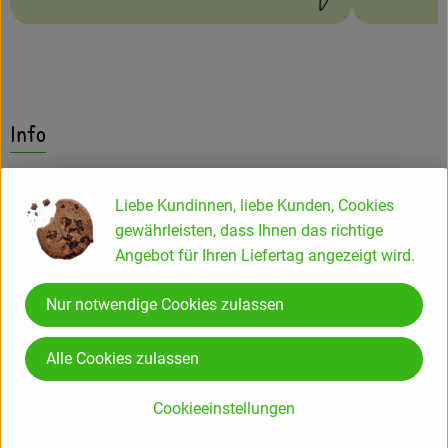
Schwierigkeit:
Schwierigke
Info
Rivaner Q.b.A. 0,75 l
Liebe Kundinnen, liebe Kunden, Cookies
gewährleisten, dass Ihnen das richtige
Alkoholgehalt: 12,5%Vol.
Angebot für Ihren Liefertag angezeigt wird.
enthält SULFITE
Nur notwendige Cookies zulassen
Rheinhessen - Qualtitätswein - Trockener Weißwein - zartes
Aroma von weißen Früchten, frisch, fruchtig, leicht. Ein
Alle Cookies zulassen
sortentypischer Weißwein aus Rheinhessen.
Passt hervorragend gerade zu deftigeren Spargelgerichten
Cookieeinstellungen